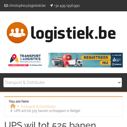
Skip
christophe@logistiek.be
+32 495/456.990
to
content
You are here:
Transport & Distributie
UPS wil tot 525 banen schrappen in België
Home
UPS wil tot 525 banen