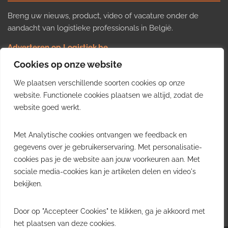
Breng uw nieuws, product, video of vacature onder de
aandacht van logistieke professionals in België.
Adverteren op Logistiek.be
Nieuws insturen
Cookies op onze website
Uw video op Logistiek.TV
We plaatsen verschillende soorten cookies op onze
Job plaatsen
Gratis wekelijkse update
website. Functionele cookies plaatsen we altijd, zodat de
website goed werkt.
Ontvang elke week het belangrijkste nieuws, trends en
Met Analytische cookies ontvangen we feedback en
inzichten uit de Belgische logistieke sector in uw inbox.
gegevens over je gebruikerservaring. Met personalisatie-
cookies pas je de website aan jouw voorkeuren aan. Met
Ontvang je gratis
sociale media-cookies kan je artikelen delen en video's
wekelijkse update
bekijken.
Gratis. Eén e-mail per week.
Uitschrijven kan altijd.
Door op "Accepteer Cookies" te klikken, ga je akkoord met
het plaatsen van deze cookies.