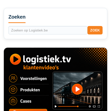
Secondary
Sidebar
Zoeken
ZOEK