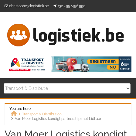
Skip
christophe@logistiek.be
+32 495/456.990
to
content
You are here:
Transport & Distribution
Van Moer Logistics kondigt partnership met Lidl aan
Home
Van Moer Logistics kondigt