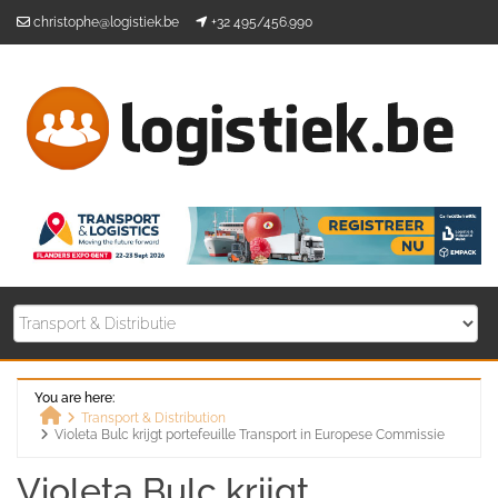
Skip
christophe@logistiek.be
+32 495/456.990
to
content
You are here:
Transport & Distribution
Violeta Bulc krijgt portefeuille Transport in Europese Commissie
Home
Violeta Bulc krijgt