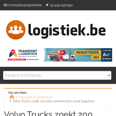
Skip
christophe@logistiek.be
+32 495/456.990
to
content
You are here:
Transport & Distribution
Volvo Trucks zoekt 200 extra werknemers vanaf augustus
Home
Volvo Trucks zoekt 200