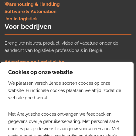
Warehousing & Handling
Software & Automation
Job in logistiek
Voor bedrijven
Breng uw nieuws, product, video of vacature onder de
aandacht van logistieke professionals in België.
Adverteren op Logistiek.be
Nieuws insturen
Cookies op onze website
Uw video op Logistiek.TV
We plaatsen verschillende soorten cookies op onze
Job plaatsen
Gratis wekelijkse update
website. Functionele cookies plaatsen we altijd, zodat de
website goed werkt.
Ontvang elke week het belangrijkste nieuws, trends en
Met Analytische cookies ontvangen we feedback en
inzichten uit de Belgische logistieke sector in uw inbox.
gegevens over je gebruikerservaring. Met personalisatie-
cookies pas je de website aan jouw voorkeuren aan. Met
Ontvang je gratis