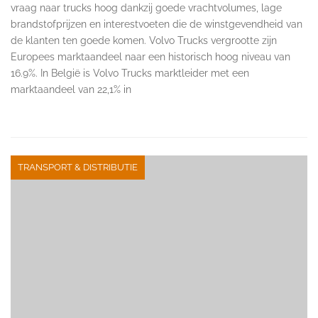
vraag naar trucks hoog dankzij goede vrachtvolumes, lage
brandstofprijzen en interestvoeten die de winstgevendheid van
de klanten ten goede komen. Volvo Trucks vergrootte zijn
Europees marktaandeel naar een historisch hoog niveau van
16.9%. In België is Volvo Trucks marktleider met een
marktaandeel van 22,1% in
TRANSPORT & DISTRIBUTIE