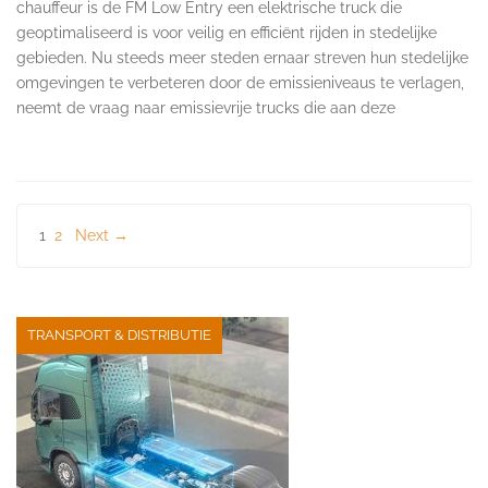
chauffeur is de FM Low Entry een elektrische truck die
geoptimaliseerd is voor veilig en efficiënt rijden in stedelijke
gebieden. Nu steeds meer steden ernaar streven hun stedelijke
omgevingen te verbeteren door de emissieniveaus te verlagen,
neemt de vraag naar emissievrije trucks die aan deze
Berichten
1
2
Next →
paginering
TRANSPORT & DISTRIBUTIE