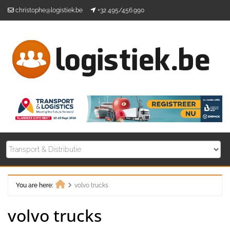
Skip
christophe@logistiek.be
+32 495/456.990
to
content
You are here:
volvo trucks
Home
volvo trucks