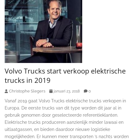
Volvo Trucks start verkoop elektrische
trucks in 2019
Christophe Slegers
0
januari 23, 2018
Vanaf 2019 gaat Volvo Trucks elektrische trucks verkopen in
Europa. De eerste trucks van dit type worden dit jaar al in
gebruik genomen door geselecteerde referentieklanten.
Elektrische trucks produceren aanzienlijk minder lawaai en
uitlaatgassen, en bieden daardoor nieuwe logistieke
mogelijkheden. Er kunnen meer transporten ’s nachts worden