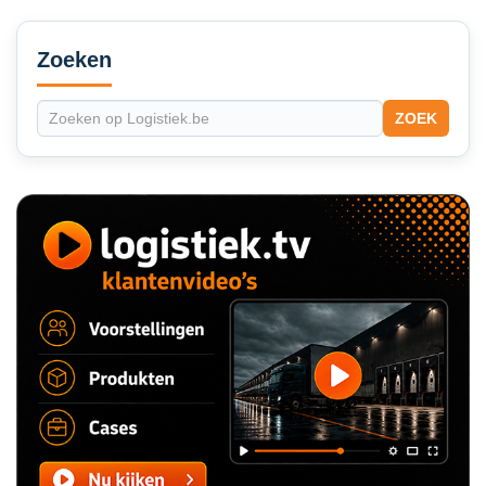
Secondary
Sidebar
Zoeken
ZOEK