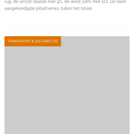
rug. de omzet daalde met 9%, de winst zelfs met 11%. De twee
aangekondigde jobafnames zullen het totale
TRANSPORT & DISTRIBUTIE