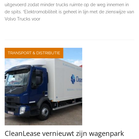
uitgevoerd zodat minder trucks ruimte op de weg innemen in
de spits. “Elektromobiliteit is geheel in lijn met de zienswijze van
Volvo Trucks voor
TRANSPORT & DISTRIBUTIE
CleanLease vernieuwt zijn wagenpark