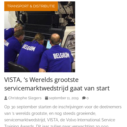
TRANSPORT & DISTRIBUTIE
VISTA, ‘s Werelds grootste
servicemarktwedstrijd gaat van start
Christophe Slegers
0
september 11, 2019
Op 30 september starten de inschrijvingen voor de deelnemers
van ’s werelds grootste, en nog steeds groeiende,
servicemarktwedstrijd, VISTA, de Volvo International Service
Training Awards. Dit jaar zullen naar verwachting 20.000