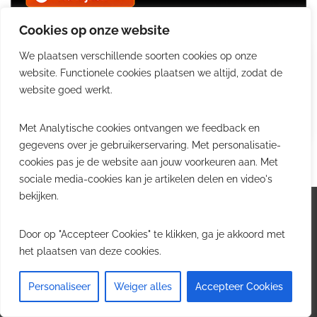
Cookies op onze website
We plaatsen verschillende soorten cookies op onze
Jobs
website. Functionele cookies plaatsen we altijd, zodat de
in logistiek, transport & supply
website goed werkt.
chain.
Bekijk jobs
Met Analytische cookies ontvangen we feedback en
gegevens over je gebruikerservaring. Met personalisatie-
cookies pas je de website aan jouw voorkeuren aan. Met
sociale media-cookies kan je artikelen delen en video's
bekijken.
Logistiek.be
Door op "Accepteer Cookies" te klikken, ga je akkoord met
het plaatsen van deze cookies.
Logistiek.be brengt dagelijks nieuws, trends en
praktijkverhalen over transport, warehousing, supply chain
Personaliseer
Weiger alles
Accepteer Cookies
en automatisering in België.