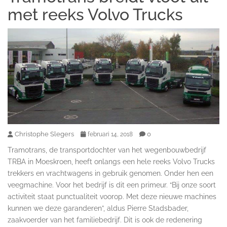
met reeks Volvo Trucks
Christophe Slegers
0
februari 14, 2018
Tramotrans, de transportdochter van het wegenbouwbedrijf
TRBA in Moeskroen, heeft onlangs een hele reeks Volvo Trucks
trekkers en vrachtwagens in gebruik genomen. Onder hen een
veegmachine. Voor het bedrijf is dit een primeur. “Bij onze soort
activiteit staat punctualiteit voorop. Met deze nieuwe machines
kunnen we deze garanderen”, aldus Pierre Stadsbader,
zaakvoerder van het familiebedrijf. Dit is ook de redenering