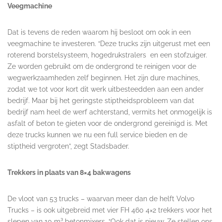
Veegmachine
Dat is tevens de reden waarom hij besloot om ook in een
veegmachine te investeren. “Deze trucks zijn uitgerust met een
roterend borstelsysteem, hogedrukstralers en een stofzuiger.
Ze worden gebruikt om de ondergrond te reinigen voor de
wegwerkzaamheden zelf beginnen. Het zijn dure machines,
zodat we tot voor kort dit werk uitbesteedden aan een ander
bedrijf. Maar bij het geringste stiptheidsprobleem van dat
bedrijf nam heel de werf achterstand, vermits het onmogelijk is
asfalt of beton te gieten voor de ondergrond gereinigd is. Met
deze trucks kunnen we nu een full service bieden en de
stiptheid vergroten”, zegt Stadsbader.
Trekkers in plaats van 8×4 bakwagens
De vloot van 53 trucks – waarvan meer dan de helft Volvo
Trucks – is ook uitgebreid met vier FH 460 4×2 trekkers voor het
slepen van 10 m³ betonmixers. “Ook dat is nieuw. Ze stellen ons