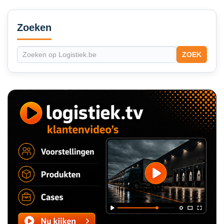
Secondary
Sidebar
Zoeken
ZOEK