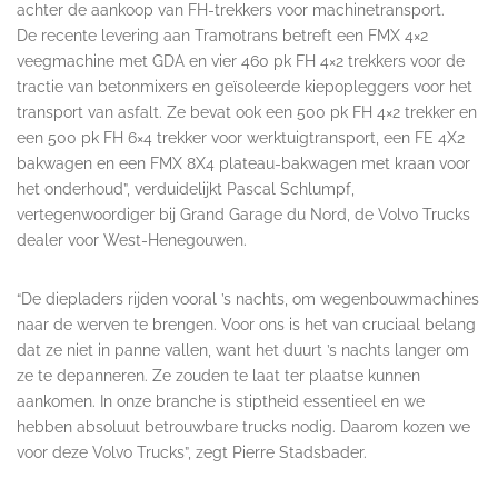
achter de aankoop van FH-trekkers voor machinetransport.
De recente levering aan Tramotrans betreft een FMX 4×2
veegmachine met GDA en vier 460 pk FH 4×2 trekkers voor de
tractie van betonmixers en geïsoleerde kiepopleggers voor het
transport van asfalt. Ze bevat ook een 500 pk FH 4×2 trekker en
een 500 pk FH 6×4 trekker voor werktuigtransport, een FE 4X2
bakwagen en een FMX 8X4 plateau-bakwagen met kraan voor
het onderhoud”, verduidelijkt Pascal Schlumpf,
vertegenwoordiger bij Grand Garage du Nord, de Volvo Trucks
dealer voor West-Henegouwen.
“De diepladers rijden vooral ’s nachts, om wegenbouwmachines
naar de werven te brengen. Voor ons is het van cruciaal belang
dat ze niet in panne vallen, want het duurt ’s nachts langer om
ze te depanneren. Ze zouden te laat ter plaatse kunnen
aankomen. In onze branche is stiptheid essentieel en we
hebben absoluut betrouwbare trucks nodig. Daarom kozen we
voor deze Volvo Trucks”, zegt Pierre Stadsbader.