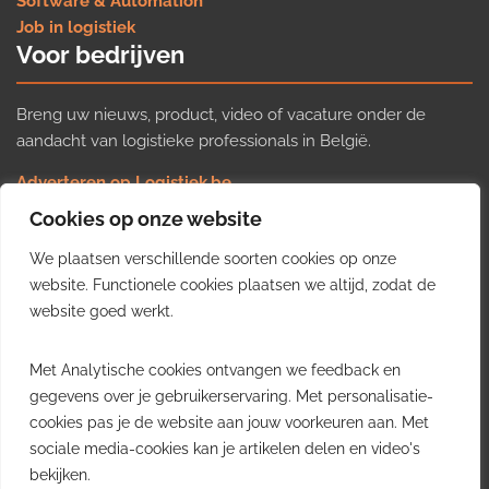
Software & Automation
Job in logistiek
Voor bedrijven
Breng uw nieuws, product, video of vacature onder de
aandacht van logistieke professionals in België.
Adverteren op Logistiek.be
Nieuws insturen
Cookies op onze website
Uw video op Logistiek.TV
We plaatsen verschillende soorten cookies op onze
Job plaatsen
Gratis wekelijkse update
website. Functionele cookies plaatsen we altijd, zodat de
website goed werkt.
Ontvang elke week het belangrijkste nieuws, trends en
Met Analytische cookies ontvangen we feedback en
inzichten uit de Belgische logistieke sector in uw inbox.
gegevens over je gebruikerservaring. Met personalisatie-
cookies pas je de website aan jouw voorkeuren aan. Met
Ontvang je gratis
sociale media-cookies kan je artikelen delen en video's
wekelijkse update
bekijken.