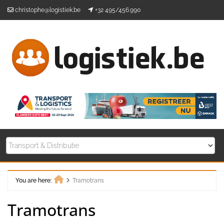
Skip
christophe@logistiek.be
+32 495/456.990
to
content
You are here:
Tramotrans
Home
Tramotrans