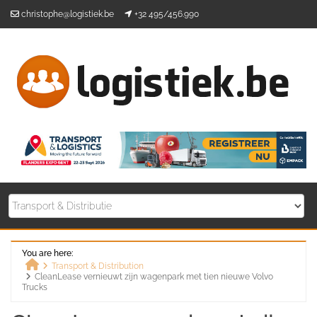
Skip
christophe@logistiek.be
+32 495/456.990
to
content
You are here:
Transport & Distribution
CleanLease vernieuwt zijn wagenpark met tien nieuwe Volvo
Home
Trucks