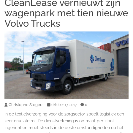
CleanLease vernieuwt zijn
wagenpark met tien nieuwe
Volvo Trucks
Christophe Slegers
0
oktober 17, 2017
In de textielverzorging voor de zorgsector speelt logistiek een
zeer cruciale rol. De dienstverlening is op maat per klant
ingericht en moet steeds in de beste omstandigheden op het