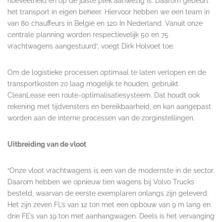
hoeveelheid en op de juiste plek aanwezig is. Daarom gebeurt
het transport in eigen beheer. Hiervoor hebben we een team in
van 80 chauffeurs in België en 120 In Nederland. Vanuit onze
centrale planning worden respectievelijk 50 en 75
vrachtwagens aangestuurd”, voegt Dirk Holvoet toe.
Om de logistieke processen optimaal te laten verlopen en de
transportkosten zo laag mogelijk te houden, gebruikt
CleanLease een route-optimalisatiesysteem. Dat houdt ook
rekening met tijdvensters en bereikbaarheid, en kan aangepast
worden aan de interne processen van de zorginstellingen.
Uitbreiding van de vloot
“Onze vloot vrachtwagens is een van de modernste in de sector.
Daarom hebben we opnieuw tien wagens bij Volvo Trucks
besteld, waarvan de eerste exemplaren onlangs zijn geleverd.
Het zijn zeven FL’s van 12 ton met een opbouw van 9 m lang en
drie FE’s van 19 ton met aanhangwagen. Deels is het vervanging