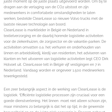
juiste moment op de juiste plaats uitgevoerd worden. Om bij te
dragen aan de verlaging van de CO2 uitstoot en zijn
medewerkers in comfortabele omstandigheden te laten
werken, bestelde CleanLease 10 nieuwe Volvo trucks met de
laatste nieuwe technologie aan boord.
CleanLease is marktleider in België en Nederland in
textielverzorging en de daarbij horende logistieke activiteiten
voor de ziekenhuizen, de zorgsector en de vakantie-parken. De
activiteiten omvatten o.a. het verhuren en onderhouden van
linnen en arbeidskledij, kledij van residenten, het adviseren van
klanten en het uitvoeren van logistieke activiteiten legt CEO Dirk
Holvoet uit. CleanLease telt in België vijf vestigingen en 7 in
Nederland. Vandaag worden er ongeveer 1.500 medewerkers
tewerkgesteld.
Een zeer belangrijk aspect in de werking van CleanLease is de
logistiek. “Efficiënte logistieke processen zijn cruciaal voor een
goede dienstverlening. Het linnen moet niet alleen schoon zijn,
maar minstens zo belangrijk is dat het op tijd, in de gewenste