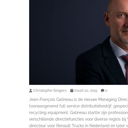
Christophe Slegers
0
maart 20, 2019
Jean-François Gatineau is de nieuwe Managing Dire
toonaangevend full service distributiebedrijf, gespec
recycling equipment. Gatineau startte zijn professione
verschillende directiefuncties voor diverse regio’s b
directeur voor Renault Trucks in Nederland en later 