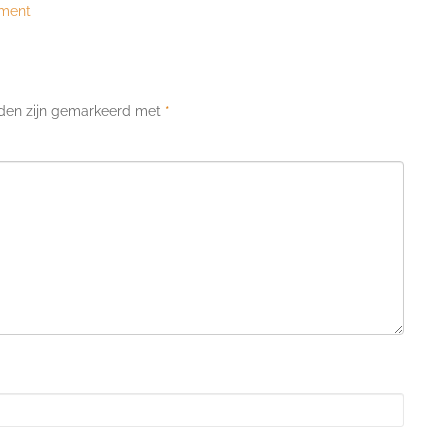
nment
lden zijn gemarkeerd met
*