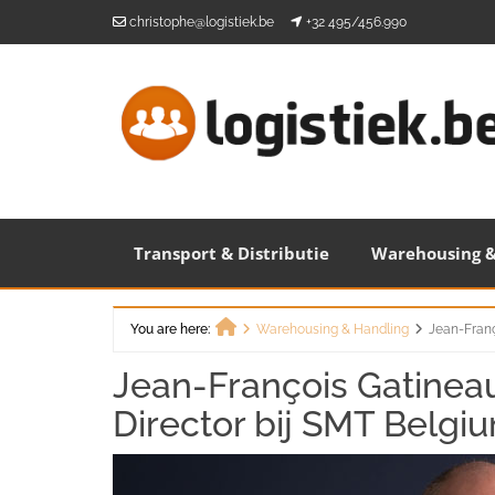
Skip
christophe@logistiek.be
+32 495/456.990
to
content
Transport & Distributie
Warehousing &
You are here:
Warehousing & Handling
Jean-Fran
Home
Jean-François Gatine
Director bij SMT Belg