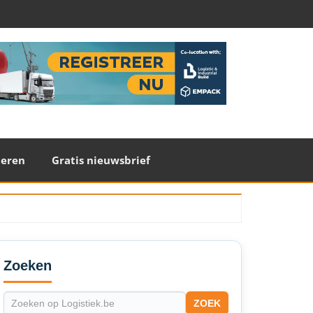
teren
Gratis nieuwsbrief
econdary
idebar
Zoeken
ZOEK