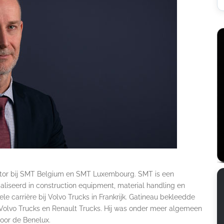
ctor bij SMT Belgium en SMT Luxembourg. SMT is een
ialiseerd in construction equipment, material handling en
le carrière bij Volvo Trucks in Frankrijk. Gatineau bekleedde
ij Volvo Trucks en Renault Trucks. Hij was onder meer algemeen
voor de Benelux.