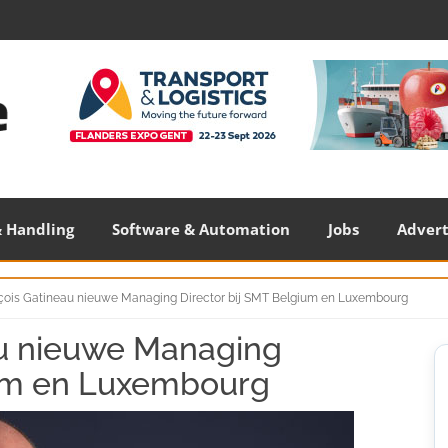
 Handling
Software & Automation
Jobs
Adver
çois Gatineau nieuwe Managing Director bij SMT Belgium en Luxembourg
au nieuwe Managing
S
S
ium en Luxembourg