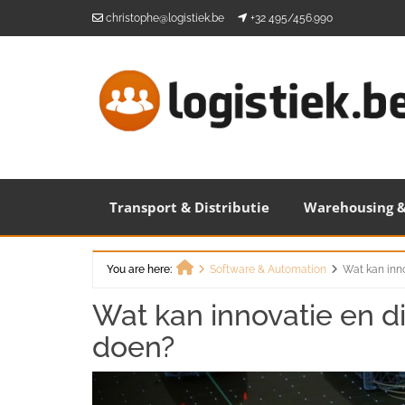
Skip
christophe@logistiek.be
+32 495/456.990
to
content
Transport & Distributie
Warehousing &
You are here:
Software & Automation
Wat kan inno
Home
Wat kan innovatie en dig
doen?