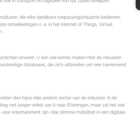
ook in transport en logistiek hun nut zullen bewijzen.
stituten, die elke denkbare toepassingsindustrie bedienen,
 ontwikkelingen o. a. in het Internet of Things, Virtual
n.
Blockchain ervaren. U kan ook kennis maken met de nieuwste
sbestendige databases, die zich uitbreiden om een toenemend
 sneller dan bijna elke andere sector van de industrie. In de
ing niet langer enkel van A naar B brengen, maar zal het ook
voor entertainment zijn. Hoe slimme mobiliteit in een digitale