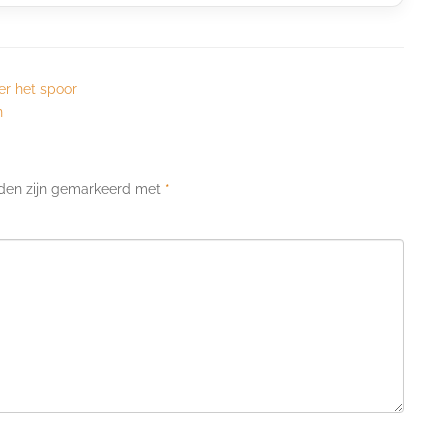
er het spoor
n
lden zijn gemarkeerd met
*