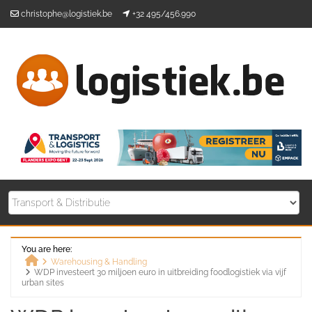
Skip
christophe@logistiek.be
+32 495/456.990
to
content
You are here:
Warehousing & Handling
WDP investeert 30 miljoen euro in uitbreiding foodlogistiek via vijf
Home
urban sites