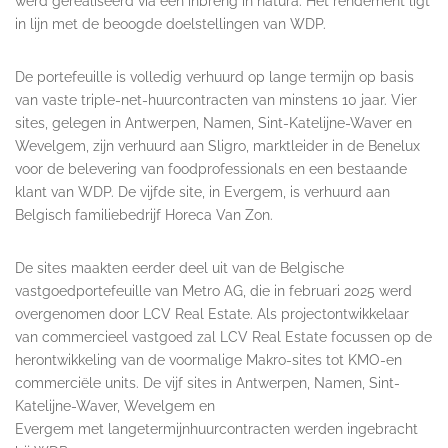
werd gerealiseerd via een inbreng in natura. Het rendement ligt
in lijn met de beoogde doelstellingen van WDP.
De portefeuille is volledig verhuurd op lange termijn op basis
van vaste triple-net-huurcontracten van minstens 10 jaar. Vier
sites, gelegen in Antwerpen, Namen, Sint-Katelijne-Waver en
Wevelgem, zijn verhuurd aan Sligro, marktleider in de Benelux
voor de belevering van foodprofessionals en een bestaande
klant van WDP. De vijfde site, in Evergem, is verhuurd aan
Belgisch familiebedrijf Horeca Van Zon.
De sites maakten eerder deel uit van de Belgische
vastgoedportefeuille van Metro AG, die in februari 2025 werd
overgenomen door LCV Real Estate. Als projectontwikkelaar
van commercieel vastgoed zal LCV Real Estate focussen op de
herontwikkeling van de voormalige Makro-sites tot KMO-en
commerciële units. De vijf sites in Antwerpen, Namen, Sint-
Katelijne-Waver, Wevelgem en
Evergem met langetermijnhuurcontracten werden ingebracht