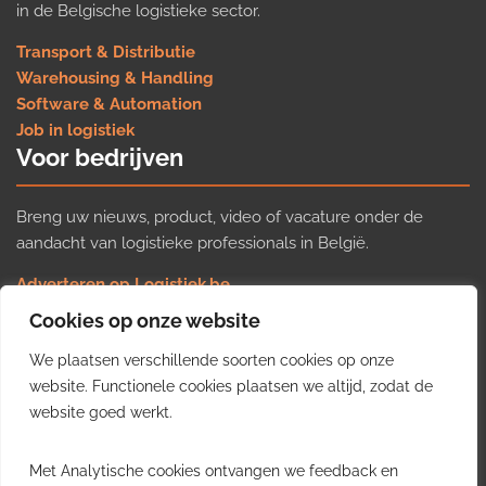
in de Belgische logistieke sector.
Transport & Distributie
Warehousing & Handling
Software & Automation
Job in logistiek
Voor bedrijven
Breng uw nieuws, product, video of vacature onder de
aandacht van logistieke professionals in België.
Adverteren op Logistiek.be
Nieuws insturen
Cookies op onze website
Uw video op Logistiek.TV
We plaatsen verschillende soorten cookies op onze
Job plaatsen
Gratis wekelijkse update
website. Functionele cookies plaatsen we altijd, zodat de
website goed werkt.
Ontvang elke week het belangrijkste nieuws, trends en
Met Analytische cookies ontvangen we feedback en
inzichten uit de Belgische logistieke sector in uw inbox.