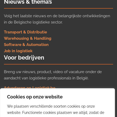
Nieuws & thema’s
Volg het laatste nieuws en de belangrijkste ontwikkelingen
in de Belgische logistieke sector.
Transport & Distributie
Warehousing & Handling
Software & Automation
Job in logistiek
Voor bedrijven
Breng uw nieuws, product, video of vacature onder de
aandacht van logistieke professionals in België.
Adverteren op Logistiek.be
Nieuws insturen
Cookies op onze website
Uw video op Logistiek.TV
We plaatsen verschillende soorten cookies op onze
Job plaatsen
Gratis wekelijkse update
website. Functionele cookies plaatsen we altijd, zodat de