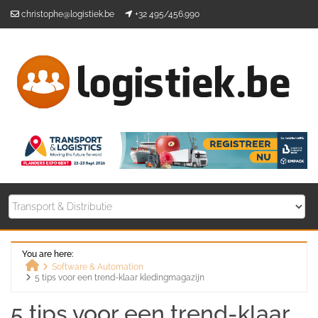
Skip
christophe@logistiek.be
+32 495/456.990
to
content
You are here:
Software & Automation
5 tips voor een trend-klaar kledingmagazijn
Home
5 tips voor een trend-klaar