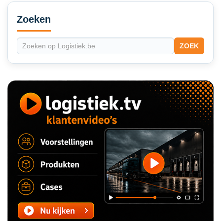
Secondary
Sidebar
Zoeken
ZOEK