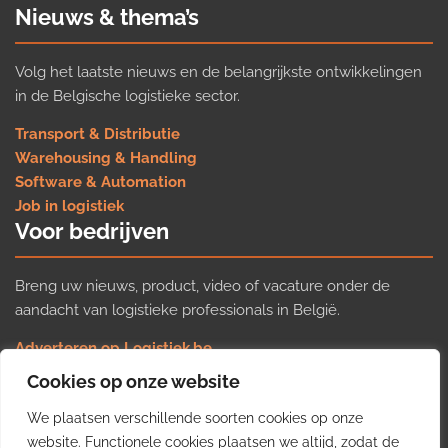
Nieuws & thema’s
Volg het laatste nieuws en de belangrijkste ontwikkelingen
in de Belgische logistieke sector.
Transport & Distributie
Warehousing & Handling
Software & Automation
Job in logistiek
Voor bedrijven
Breng uw nieuws, product, video of vacature onder de
aandacht van logistieke professionals in België.
Adverteren op Logistiek.be
Nieuws insturen
Cookies op onze website
Uw video op Logistiek.TV
We plaatsen verschillende soorten cookies op onze
Job plaatsen
Gratis wekelijkse update
website. Functionele cookies plaatsen we altijd, zodat de