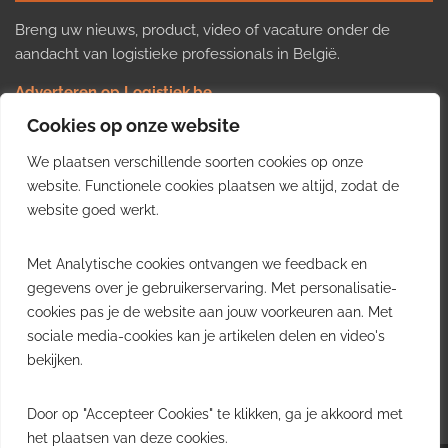
Breng uw nieuws, product, video of vacature onder de
aandacht van logistieke professionals in België.
Adverteren op Logistiek.be
Nieuws insturen
Cookies op onze website
Uw video op Logistiek.TV
We plaatsen verschillende soorten cookies op onze
Job plaatsen
Gratis wekelijkse update
website. Functionele cookies plaatsen we altijd, zodat de
website goed werkt.
Ontvang elke week het belangrijkste nieuws, trends en
Met Analytische cookies ontvangen we feedback en
inzichten uit de Belgische logistieke sector in uw inbox.
gegevens over je gebruikerservaring. Met personalisatie-
cookies pas je de website aan jouw voorkeuren aan. Met
Ontvang je gratis
sociale media-cookies kan je artikelen delen en video's
wekelijkse update
bekijken.
Gratis. Eén e-mail per week.
Uitschrijven kan altijd.
Door op "Accepteer Cookies" te klikken, ga je akkoord met
het plaatsen van deze cookies.