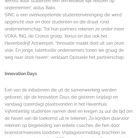
wereld waar studenten een vernieuwde kijk hebben op
ondernemen”, aldus Bakx.
SINC is een overkoepelende studentenverenging die werd
opgericht voor en door studenten en die draait rond
ondernemerschap. Tot hun partners rekenen ze onder meer
VOKA, ING, de Cronos groep, Xerius en dus ook het
Havenbedrijf Antwerpen. “Innovatie maakt deel uit van onze
visie. En jonge, talentvolle ondernemers tonen we graag de
weg naar onze haven”, verklaart Opstaele het partnerschap.
Innovation Days
Een van de initiatieven die uit de samenwerking werden
geboren, zijn de Innovation Days die gisteren (vrijdag) en
vandaag (zaterdag) plaatsvonden in het Havenhuis.
Vijfentwintig studenten namen deel en kregen 24 uur de tijd om
de haven van de toekomst uit te tekenen. Ze konden daarvoor
rekenen op begeleiding van enkele coaches die hen door
brainstormsessies loodsten. Vrijdagvoormiddag brachten ze