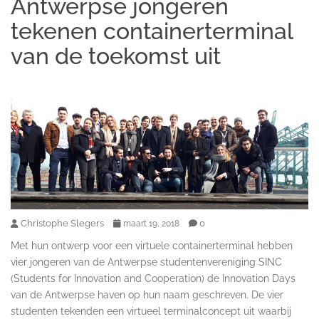
Antwerpse jongeren
tekenen containerterminal
van de toekomst uit
Christophe Slegers
0
maart 19, 2018
Met hun ontwerp voor een virtuele containerterminal hebben
vier jongeren van de Antwerpse studentenvereniging SINC
(Students for Innovation and Cooperation) de Innovation Days
van de Antwerpse haven op hun naam geschreven. De vier
studenten tekenden een virtueel terminalconcept uit waarbij