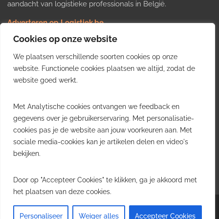
aandacht van logistieke professionals in België.
Adverteren op Logistiek.be
Nieuws insturen
Cookies op onze website
Uw video op Logistiek.TV
We plaatsen verschillende soorten cookies op onze
Job plaatsen
Gratis wekelijkse update
website. Functionele cookies plaatsen we altijd, zodat de
website goed werkt.
Ontvang elke week het belangrijkste nieuws, trends en
Met Analytische cookies ontvangen we feedback en
inzichten uit de Belgische logistieke sector in uw inbox.
gegevens over je gebruikerservaring. Met personalisatie-
cookies pas je de website aan jouw voorkeuren aan. Met
Ontvang je gratis
sociale media-cookies kan je artikelen delen en video's
wekelijkse update
bekijken.
Gratis. Eén e-mail per week.
Uitschrijven kan altijd.
Door op "Accepteer Cookies" te klikken, ga je akkoord met
het plaatsen van deze cookies.
Copyright © 2026
Logistiek.be
. All rights reserved.Theme:
Envince
by ThemeGrill.
Personaliseer
Weiger alles
Accepteer Cookies