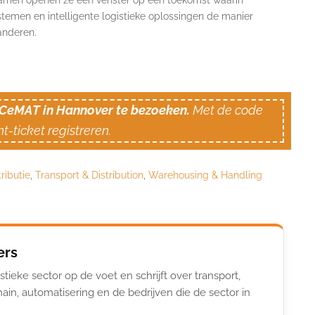
 Samen openen ze een venster op een toekomst waarin
stemen en intelligente logistieke oplossingen de manier
anderen.
m CeMAT in Hannover te bezoeken.
Met de code
t-ticket registreren.
ributie
,
Transport & Distribution
,
Warehousing & Handling
ers
stieke sector op de voet en schrijft over transport,
ain, automatisering en de bedrijven die de sector in