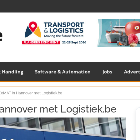
 Handling
Software & Automation
Jobs
Adver
 CeMAT in Hannover met Logistiek.be
annover met Logistiek.be
S
S