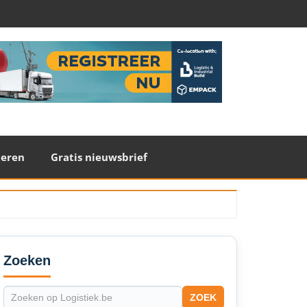
teren
Gratis nieuwsbrief
econdary
idebar
Zoeken
ZOEK