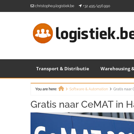
Skip
christophe@logistiek.be
+32 495/456.990
to
content
Transport & Distributie
Warehousing &
You are here:
Software & Automation
Gratis naar
Home
Gratis naar CeMAT in H