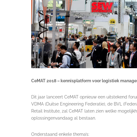
CeMAT 2018 – kennisplatform voor logistiek manage
Dit jaar lanceert CeMAT opnieuw een uitstekend for
VDMA (Duitse Engineering Federatie), de BVL (Federal
Retail Institute, zal CeMAT laten zien welke mogelij
oplossingenvandaag al bestaan.
Onderstaand enkele thema’s: