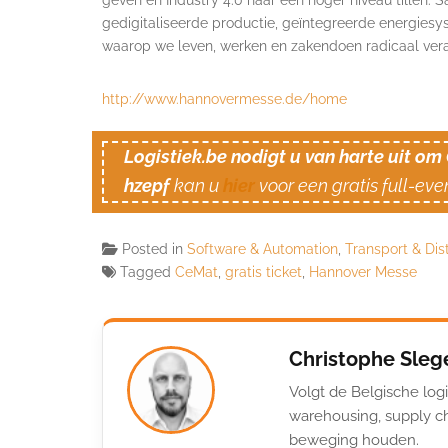
geven en Industry 4.0 naar een hoger niveau tillen.
gedigitaliseerde productie, geïntegreerde energiesy
waarop we leven, werken en zakendoen radicaal ver
http://www.hannovermesse.de/home
Logistiek.be nodigt u van harte uit o
hzepf
kan u
hier
voor een gratis full-even
Posted in
Software & Automation
,
Transport & Dist
Tagged
CeMat
,
gratis ticket
,
Hannover Messe
Christophe Sleg
Volgt de Belgische logi
warehousing, supply ch
beweging houden.