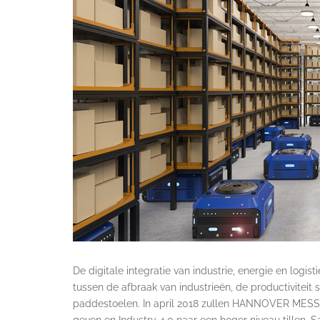
De digitale integratie van industrie, energie en logis
tussen de afbraak van industrieën, de productiviteit
paddestoelen. In april 2018 zullen HANNOVER MES