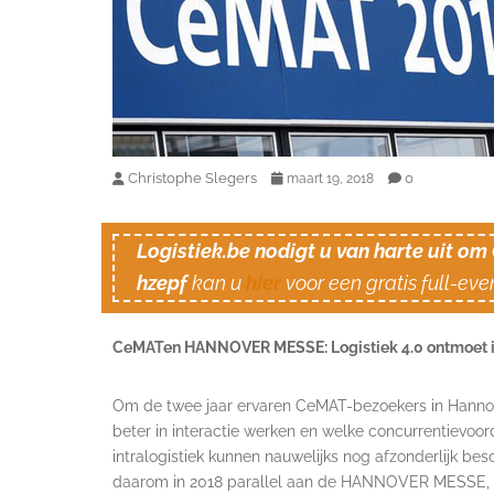
Christophe Slegers
0
maart 19, 2018
Logistiek.be nodigt u van harte uit o
hzepf
kan u
hier
voor een gratis full-even
CeMATen HANNOVER MESSE: Logistiek 4.0 ontmoet in
Om de twee jaar ervaren CeMAT-bezoekers in Hannove
beter in interactie werken en welke concurrentievoor
intralogistiek kunnen nauwelijks nog afzonderlijk be
daarom in 2018 parallel aan de HANNOVER MESSE, ’