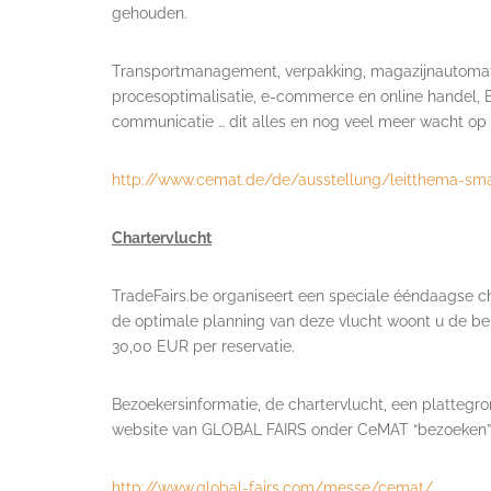
gehouden.
Transportmanagement, verpakking, magazijnautomatise
procesoptimalisatie, e-commerce en online handel, B
communicatie … dit alles en nog veel meer wacht op 
http://www.cemat.de/de/ausstellung/leitthema-sma
Chartervlucht
TradeFairs.be organiseert een speciale ééndaagse c
de optimale planning van deze vlucht woont u de beu
30,00 EUR per reservatie.
Bezoekersinformatie, de chartervlucht, een plattegr
website van GLOBAL FAIRS onder CeMAT “bezoeken”
http://www.global-fairs.com/messe/cemat/