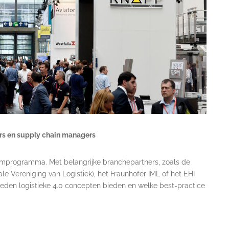
rs en supply chain managers
umprogramma. Met belangrijke branchepartners, zoals de
e Vereniging van Logistiek), het Fraunhofer IML of het EHI
kheden logistieke 4.0 concepten bieden en welke best-practice