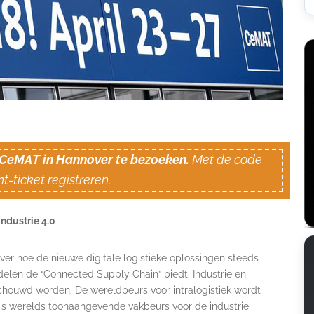
m CeMAT in Hannover te bezoeken.
Met de code
t-ticket registreren.
dustrie 4.0
r hoe de nieuwe digitale logistieke oplossingen steeds
delen de “Connected Supply Chain” biedt. Industrie en
schouwd worden. De wereldbeurs voor intralogistiek wordt
s werelds toonaangevende vakbeurs voor de industrie