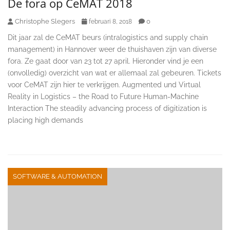
De fora op CeMAT 2018
Christophe Slegers
0
februari 8, 2018
Dit jaar zal de CeMAT beurs (intralogistics and supply chain
management) in Hannover weer de thuishaven zijn van diverse
fora. Ze gaat door van 23 tot 27 april. Hieronder vind je een
(onvolledig) overzicht van wat er allemaal zal gebeuren. Tickets
voor CeMAT zijn hier te verkrijgen. Augmented und Virtual
Reality in Logistics – the Road to Future Human-Machine
Interaction The steadily advancing process of digitization is
placing high demands
SOFTWARE & AUTOMATION