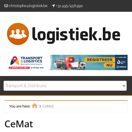
Skip
christophe@logistiek.be
+32 495/456.990
to
content
You are here:
CeMat
Home
CeMat