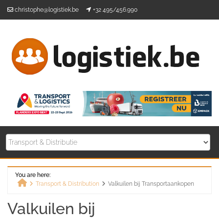
Skip
christophe@logistiek.be
+32 495/456.990
to
content
You are here:
Transport & Distribution
Valkuilen bij Transportaankopen
Home
Valkuilen bij