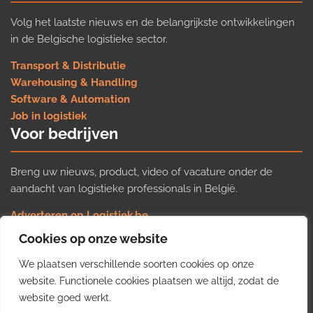
Volg het laatste nieuws en de belangrijkste ontwikkelingen
in de Belgische logistieke sector.
Transport & Distributie
Warehousing & Handling
Software & Automation
Job in logistiek
Voor bedrijven
Breng uw nieuws, product, video of vacature onder de
aandacht van logistieke professionals in België.
Adverteren op Logistiek.be
Nieuws insturen
Cookies op onze website
Uw video op Logistiek.TV
We plaatsen verschillende soorten cookies op onze
Job plaatsen
Gratis wekelijkse update
website. Functionele cookies plaatsen we altijd, zodat de
website goed werkt.