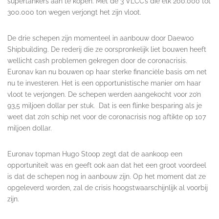
supertankers aan te kopen. Met de 3 VLCC’s die elk 200.000 tot
300.000 ton wegen verjongt het zijn vloot.
De drie schepen zijn momenteel in aanbouw door Daewoo
Shipbuilding. De rederij die ze oorspronkelijk liet bouwen heeft
wellicht cash problemen gekregen door de coronacrisis.
Euronav kan nu bouwen op haar sterke financiële basis om net
nu te investeren. Het is een opportunistische manier om haar
vloot te verjongen. De schepen werden aangekocht voor zo’n
93,5 miljoen dollar per stuk. Dat is een flinke besparing als je
weet dat zo’n schip net voor de coronacrisis nog aftikte op 107
miljoen dollar.
Euronav topman Hugo Stoop zegt dat de aankoop een
opportuniteit was en geeft ook aan dat het een groot voordeel
is dat de schepen nog in aanbouw zijn. Op het moment dat ze
opgeleverd worden, zal de crisis hoogstwaarschijnlijk al voorbij
zijn.