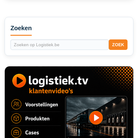
Secondary
Sidebar
Zoeken
ZOEK