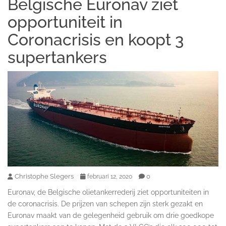
Belgische Euronav ziet
opportuniteit in
Coronacrisis en koopt 3
supertankers
Christophe Slegers
0
februari 12, 2020
Euronav, de Belgische olietankerrederij ziet opportuniteiten in
de coronacrisis. De prijzen van schepen zijn sterk gezakt en
Euronav maakt van de gelegenheid gebruik om drie goedkope