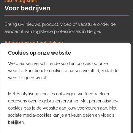
Job in logistiek
Voor bedrijven
Breng uw nieuws, product, video of vacature onder de
aandacht van logistieke professionals in België.
Adverteren op Logistiek.be
Nieuws insturen
Cookies op onze website
Uw video op Logistiek.TV
We plaatsen verschillende soorten cookies op onze
Job plaatsen
Gratis wekelijkse update
website. Functionele cookies plaatsen we altijd, zodat de
website goed werkt.
Ontvang elke week het belangrijkste nieuws, trends en
Met Analytische cookies ontvangen we feedback en
inzichten uit de Belgische logistieke sector in uw inbox.
gegevens over je gebruikerservaring. Met personalisatie-
cookies pas je de website aan jouw voorkeuren aan. Met
Ontvang je gratis
sociale media-cookies kan je artikelen delen en video's
wekelijkse update
bekijken.
Gratis. Eén e-mail per week.