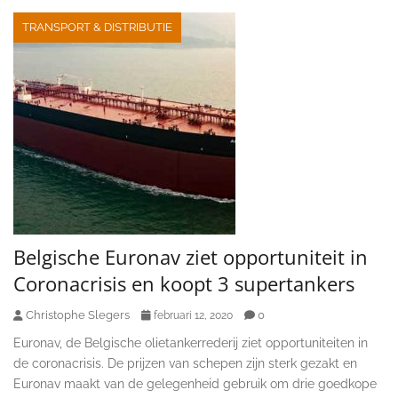
TRANSPORT & DISTRIBUTIE
Belgische Euronav ziet opportuniteit in
Coronacrisis en koopt 3 supertankers
Christophe Slegers
0
februari 12, 2020
Euronav, de Belgische olietankerrederij ziet opportuniteiten in
de coronacrisis. De prijzen van schepen zijn sterk gezakt en
Euronav maakt van de gelegenheid gebruik om drie goedkope