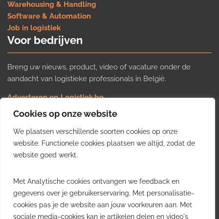
Warehousing & Handling
Software & Automation
Job in logistiek
Voor bedrijven
Breng uw nieuws, product, video of vacature onder de
aandacht van logistieke professionals in België.
Adverteren op Logistiek.be
Nieuws insturen
Cookies op onze website
Uw video op Logistiek.TV
We plaatsen verschillende soorten cookies op onze
Job plaatsen
Gratis wekelijkse update
website. Functionele cookies plaatsen we altijd, zodat de
website goed werkt.
Ontvang elke week het belangrijkste nieuws, trends en
Met Analytische cookies ontvangen we feedback en
inzichten uit de Belgische logistieke sector in uw inbox.
gegevens over je gebruikerservaring. Met personalisatie-
cookies pas je de website aan jouw voorkeuren aan. Met
Ontvang je gratis
sociale media-cookies kan je artikelen delen en video's
wekelijkse update