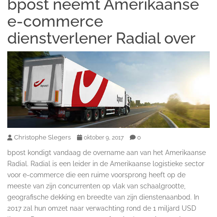
bpost neemt Amerikaanse
e-commerce
dienstverlener Radial over
Christophe Slegers
0
oktober 9, 2017
bpost kondigt vandaag de overname aan van het Amerikaanse
Radial. Radial is een leider in de Amerikaanse logistieke sector
voor e-commerce die een ruime voorsprong heeft op de
meeste van zijn concurrenten op vlak van schaalgrootte,
geografische dekking en breedte van zijn dienstenaanbod. In
2017 zal hun omzet naar verwachting rond de 1 miljard USD