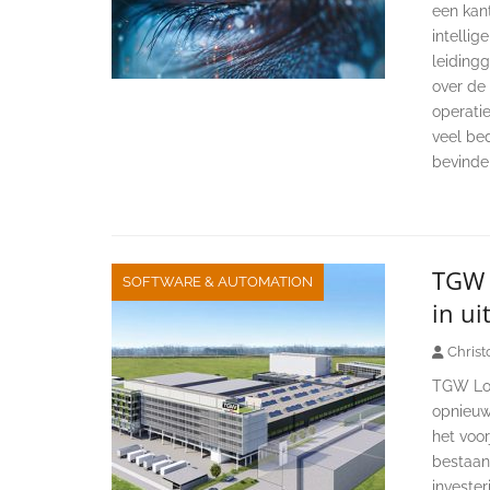
een kan
intellig
leiding
over de
operatie
veel bed
bevinde
TGW L
SOFTWARE & AUTOMATION
in ui
Christ
TGW Logi
opnieuw 
het voo
bestaan
investe