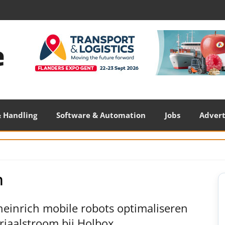
 Handling
Software & Automation
Jobs
Adver
n
S
S
einrich mobile robots optimaliseren
riaalstroom bij Holbox