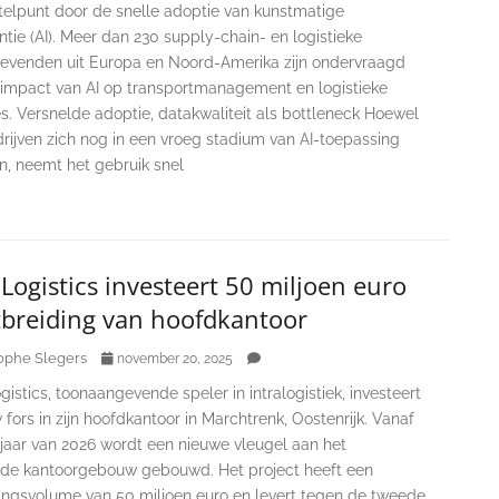
telpunt door de snelle adoptie van kunstmatige
entie (AI). Meer dan 230 supply-chain- en logistieke
gevenden uit Europa en Noord-Amerika zijn ondervraagd
 impact van AI op transportmanagement en logistieke
s. Versnelde adoptie, datakwaliteit als bottleneck Hoewel
rijven zich nog in een vroeg stadium van AI-toepassing
n, neemt het gebruik snel
ogistics investeert 50 miljoen euro
tbreiding van hoofdkantoor
ophe Slegers
november 20, 2025
stics, toonaangevende speler in intralogistiek, investeert
fors in zijn hoofdkantoor in Marchtrenk, Oostenrijk. Vanaf
rjaar van 2026 wordt een nieuwe vleugel aan het
de kantoorgebouw gebouwd. Het project heeft een
ringsvolume van 50 miljoen euro en levert tegen de tweede