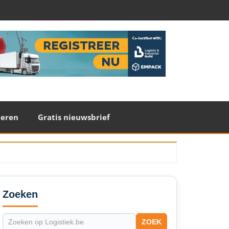
teren
Gratis nieuwsbrief
econdary
idebar
Zoeken
ZOEK