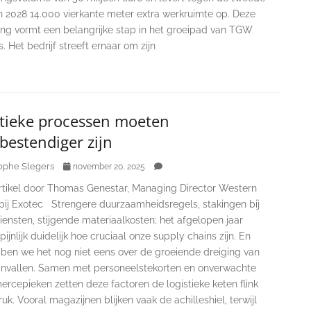
n 2028 14.000 vierkante meter extra werkruimte op. Deze
ding vormt een belangrijke stap in het groeipad van TGW
s. Het bedrijf streeft ernaar om zijn
stieke processen moeten
sbestendiger zijn
ophe Slegers
november 20, 2025
rtikel door Thomas Genestar, Managing Director Western
bij Exotec Strengere duurzaamheidsregels, stakingen bij
iensten, stijgende materiaalkosten; het afgelopen jaar
ijnlijk duidelijk hoe cruciaal onze supply chains zijn. En
ben we het nog niet eens over de groeiende dreiging van
nvallen. Samen met personeelstekorten en onverwachte
rcepieken zetten deze factoren de logistieke keten flink
uk. Vooral magazijnen blijken vaak de achilleshiel, terwijl