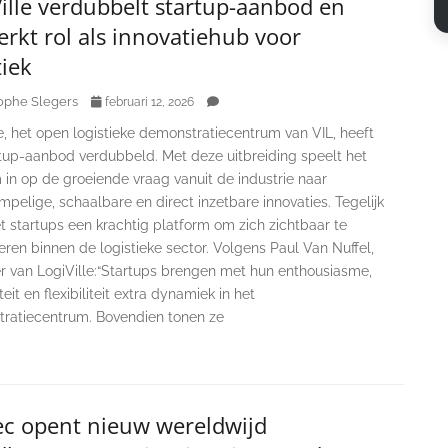
ille verdubbelt startup-aanbod en
erkt rol als innovatiehub voor
tiek
ophe Slegers
februari 12, 2026
e, het open logistieke demonstratiecentrum van VIL, heeft
rtup-aanbod verdubbeld. Met deze uitbreiding speelt het
in op de groeiende vraag vanuit de industrie naar
pelige, schaalbare en direct inzetbare innovaties. Tegelijk
t startups een krachtig platform om zich zichtbaar te
eren binnen de logistieke sector. Volgens Paul Van Nuffel,
 van LogiVille:“Startups brengen met hun enthousiasme,
teit en flexibiliteit extra dynamiek in het
ratiecentrum. Bovendien tonen ze
ec opent nieuw wereldwijd