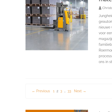
Christ
Junghein
geautom
nieuwe 
voor een
magazij
familieb
Roermon
process
ons in st
Berichten
← Previous
1
2
3
…
33
Next →
paginering