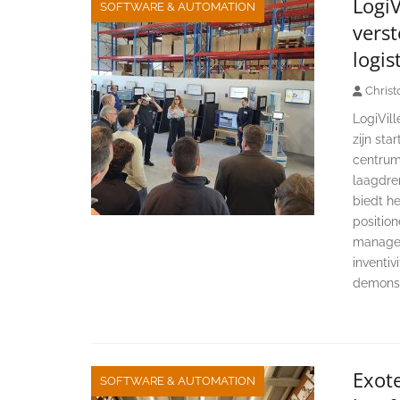
LogiV
SOFTWARE & AUTOMATION
verst
logis
Christ
LogiVill
zijn sta
centrum 
laagdrem
biedt he
position
manager
inventivi
demonst
Exot
SOFTWARE & AUTOMATION