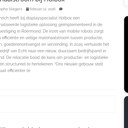
ophe Slegers
februari 12, 2026
rich heeft bij displayspecialist Holbox een
atiseerde logistieke oplossing geïmplementeerd in de
vestiging in Roermond. De inzet van mobile robots zorgt
 efficiënte en veilige materiaalstroom tussen productie,
n, goederenontvangst en verzending. In 2025 verhuisde het
edrijf van Echt naar een nieuw, duurzaam bedrijfspand in
d. De relocatie bood de kans om productie- en logistieke
en structureel te hertekenen. “Ons nieuwe gebouw stelt
aat efficiënter te