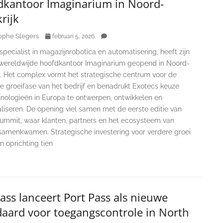
dkantoor Imaginarium in Noord-
rijk
ophe Slegers
februari 5, 2026
specialist in magazijnrobotica en automatisering, heeft zijn
wereldwijde hoofdkantoor Imaginarium geopend in Noord-
jk. Het complex vormt het strategische centrum voor de
e groeifase van het bedrijf en benadrukt Exotecs keuze
nologieën in Europa te ontwerpen, ontwikkelen en
aliseren. De opening viel samen met de eerste editie van
ummit, waar klanten, partners en het ecosysteem van
samenkwamen. Strategische investering voor verdere groei
jn oprichting tien
ass lanceert Port Pass als nieuwe
daard voor toegangscontrole in North