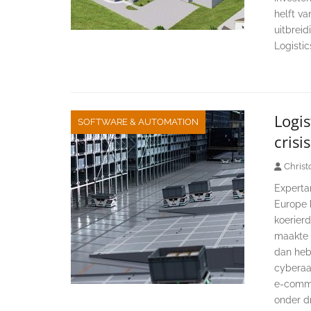
helft va
uitbrei
Logistic
Logi
SOFTWARE & AUTOMATION
crisi
Christ
Experta
Europe 
koerierd
maakte p
dan heb
cyberaa
e‑comme
onder dr