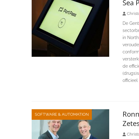
Sea P
Christ
De Gent
sectorbr
in Nort
veroude
conform
versterk
de effic
(drugs)s
officiee
Ronn
SOFTWARE & AUTOMATION
Zete
Christ