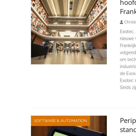
hoof
Frank
Christ
Exotec, 
nieuwe 
Frankri
volgend
om tech
industri
de Exos
Exotec 
Sinds zi
Perip
SOFTWARE & AUTOMATION
stan