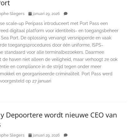
ort
ophe Slegers
januari 29, 2026
se scale-up Peripass introduceert met Port Pass een
eed digitaal platform voor identiteits- en toegangsbeheer
h Sea Port. De oplossing vervangt versnipperde en vaak
rde toegangsprocedures door één uniforme, ISPS-
e standaard voor alle terminalbezoekers. Daarmee
t de haven niet alleen de veiligheid, maar verhoogt ze ook
iëntie en compliance in de strijd tegen onder meer
mokkel en georganiseerde criminaliteit. Port Pass werd
l voorgesteld op 27 januari
y Depoortere wordt nieuwe CEO van
s
ophe Slegers
januari 29, 2026