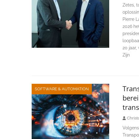
Zetes, t
oplossi
Pierre L
2026 het
presiden
loopbaa
20 jaar,
Zijn
Trans
SOFTWARE & AUTOMATION
berei
tran
Christ
Volgens 
Transpo