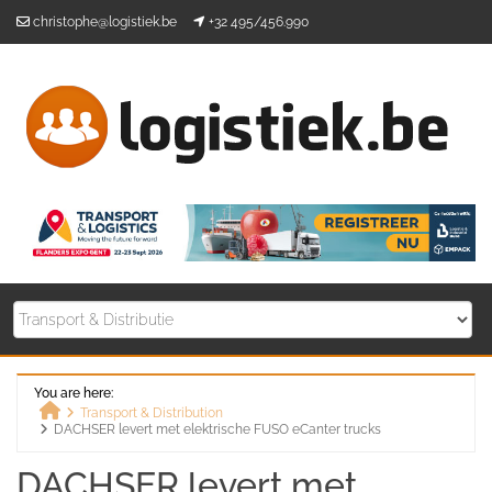
Skip
christophe@logistiek.be
+32 495/456.990
to
content
You are here:
Transport & Distribution
DACHSER levert met elektrische FUSO eCanter trucks
Home
DACHSER levert met