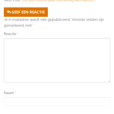
Next Post:
Corneel Geerts gaat filetoeslag aanrekenen
GEEF EEN REACTIE
Je e-mailadres wordt niet gepubliceerd.
Vereiste velden zijn
gemarkeerd met
*
Reactie
*
Naam
*