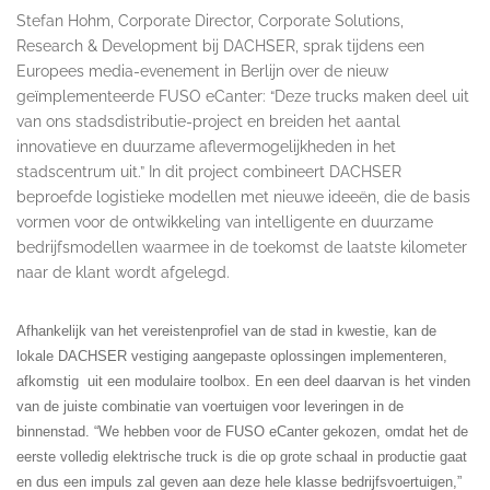
Stefan Hohm, Corporate Director, Corporate Solutions,
Research & Development bij DACHSER, sprak tijdens een
Europees media-evenement in Berlijn over de nieuw
geïmplementeerde FUSO eCanter: “Deze trucks maken deel uit
van ons stadsdistributie-project en breiden het aantal
innovatieve en duurzame aflevermogelijkheden in het
stadscentrum uit.” In dit project combineert DACHSER
beproefde logistieke modellen met nieuwe ideeën, die de basis
vormen voor de ontwikkeling van intelligente en duurzame
bedrijfsmodellen waarmee in de toekomst de laatste kilometer
naar de klant wordt afgelegd.
Afhankelijk van het vereistenprofiel van de stad in kwestie, kan de
lokale DACHSER vestiging aangepaste oplossingen implementeren,
afkomstig uit een modulaire toolbox. En een deel daarvan is het vinden
van de juiste combinatie van voertuigen voor leveringen in de
binnenstad. “We hebben voor de FUSO eCanter gekozen, omdat het de
eerste volledig elektrische truck is die op grote schaal in productie gaat
en dus een impuls zal geven aan deze hele klasse bedrijfsvoertuigen,”