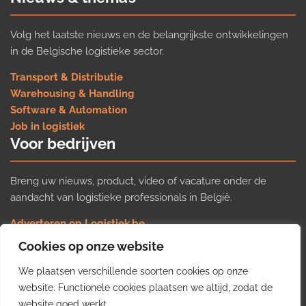
Volg het laatste nieuws en de belangrijkste ontwikkelingen
in de Belgische logistieke sector.
Transport & Distributie
Warehousing & Handling
Software & Automation
Job in logistiek
Voor bedrijven
Breng uw nieuws, product, video of vacature onder de
aandacht van logistieke professionals in België.
Adverteren op Logistiek.be
Nieuws insturen
Cookies op onze website
Uw video op Logistiek.TV
We plaatsen verschillende soorten cookies op onze
Job plaatsen
Gratis wekelijkse update
website. Functionele cookies plaatsen we altijd, zodat de
website goed werkt.