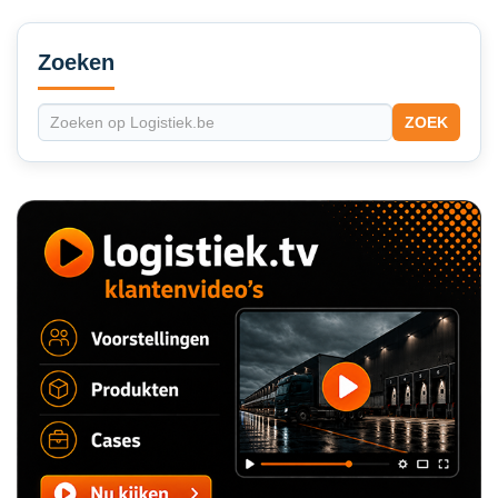
Secondary
Sidebar
Zoeken
ZOEK