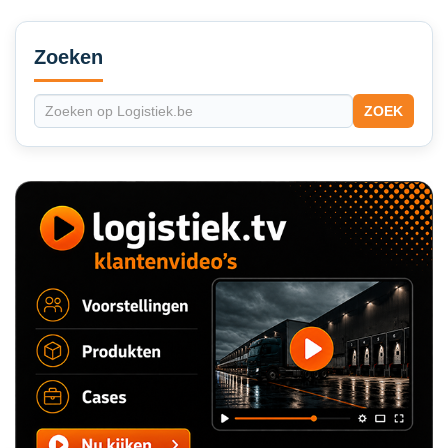
Secondary
Sidebar
Zoeken
ZOEK