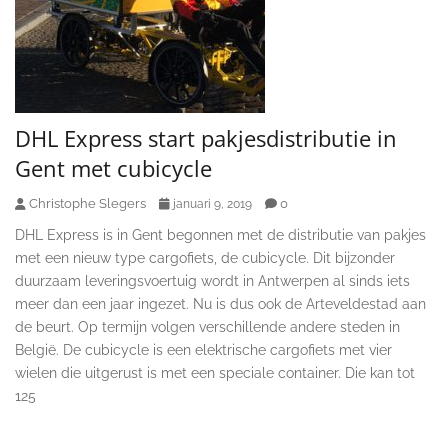
DHL Express start pakjesdistributie in
Gent met cubicycle
Christophe Slegers
0
januari 9, 2019
DHL Express is in Gent begonnen met de distributie van pakjes
met een nieuw type cargofiets, de cubicycle. Dit bijzonder
duurzaam leveringsvoertuig wordt in Antwerpen al sinds iets
meer dan een jaar ingezet. Nu is dus ook de Arteveldestad aan
de beurt. Op termijn volgen verschillende andere steden in
België. De cubicycle is een elektrische cargofiets met vier
wielen die uitgerust is met een speciale container. Die kan tot
125