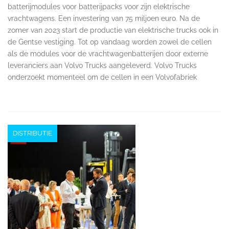
batterijmodules voor batterijpacks voor zijn elektrische
vrachtwagens. Een investering van 75 miljoen euro. Na de
zomer van 2023 start de productie van elektrische trucks ook in
de Gentse vestiging. Tot op vandaag worden zowel de cellen
als de modules voor de vrachtwagenbatterijen door externe
leveranciers aan Volvo Trucks aangeleverd. Volvo Trucks
onderzoekt momenteel om de cellen in een Volvofabriek
DISTRIBUTIE