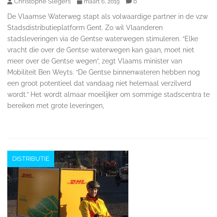
Christophe Slegers
0
maart 6, 2019
De Vlaamse Waterweg stapt als volwaardige partner in de vzw
Stadsdistributieplatform Gent. Zo wil Vlaanderen
stadsleveringen via de Gentse waterwegen stimuleren. “Elke
vracht die over de Gentse waterwegen kan gaan, moet niet
meer over de Gentse wegen”, zegt Vlaams minister van
Mobiliteit Ben Weyts. “De Gentse binnenwateren hebben nog
een groot potentieel dat vandaag niet helemaal verzilverd
wordt.” Het wordt almaar moeilijker om sommige stadscentra te
bereiken met grote leveringen,
DISTRIBUTIE