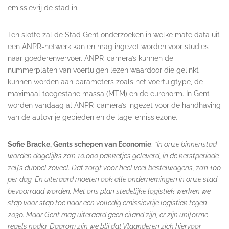
emissievrij de stad in.
Ten slotte zal de Stad Gent onderzoeken in welke mate data uit
een ANPR-netwerk kan en mag ingezet worden voor studies
naar goederenvervoer. ANPR-camera’s kunnen de
nummerplaten van voertuigen lezen waardoor die gelinkt
kunnen worden aan parameters zoals het voertuigtype, de
maximaal toegestane massa (MTM) en de euronorm. In Gent
worden vandaag al ANPR-camera’s ingezet voor de handhaving
van de autovrije gebieden en de lage-emissiezone.
Sofie Bracke, Gents schepen van Economie
:
“In onze binnenstad
worden dagelijks zo’n 10.000 pakketjes geleverd, in de kerstperiode
zelfs dubbel zoveel. Dat zorgt voor heel veel bestelwagens, zo’n 100
per dag. En uiteraard moeten ook alle ondernemingen in onze stad
bevoorraad worden. Met ons plan stedelijke logistiek werken we
stap voor stap toe naar een volledig emissievrije logistiek tegen
2030. Maar Gent mag uiteraard geen eiland zijn, er zijn uniforme
regels nodig. Daarom zijn we blij dat Vlaanderen zich hiervoor