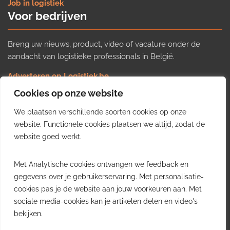
Job in logistiek
Voor bedrijven
Breng uw nieuws, product, video of vacature onder de
aandacht van logistieke professionals in België.
Adverteren op Logistiek.be
Nieuws insturen
Cookies op onze website
Uw video op Logistiek.TV
We plaatsen verschillende soorten cookies op onze
Job plaatsen
Gratis wekelijkse update
website. Functionele cookies plaatsen we altijd, zodat de
website goed werkt.
Ontvang elke week het belangrijkste nieuws, trends en
Met Analytische cookies ontvangen we feedback en
inzichten uit de Belgische logistieke sector in uw inbox.
gegevens over je gebruikerservaring. Met personalisatie-
cookies pas je de website aan jouw voorkeuren aan. Met
Ontvang je gratis
sociale media-cookies kan je artikelen delen en video's
wekelijkse update
bekijken.
Gratis. Eén e-mail per week.