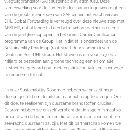
vliegtuigbrandstof (SAF; sustainable aviation fuel). Deze
samenwerking voor de komende drie jaar vertegenwoordigt een
van de grootste aankopen van SAF binnen het vrachtvervoer.
DHL Global Forwarding is verheugd over deze nieuwe stap met
AFKLMP, dat al lange tijd een betrouwbare partner is en een
van de jaarlijkse koplopers in het Green Carrier Certification-
programma van de Group. Het initiatief is onderdeel van de
Sustainability Roadmap (routekaart duurzaamheid) van
Deutsche Post DHL Group. Het streven is om vóór 2030 € 7
miljard te besteden aan groene technologieën en om alle
uitstoot die gepaard gaat met logistieke activiteiten, vóór 2050
te reduceren tot nul.
“In onze Sustainability Roadmap hebben we onszelf hoge
doelen gesteld om de uitstoot naar nul terug te brengen. Om
dit doel te realiseren zijn duurzame brandstoffen cruciaal.
Daarom hebben we onszelf verplicht dat in 2030 minimaal 30
procent van de brandstoffen die wij verbruiken voor lucht- en
zeevracht, duurzaam zal zijn. Met dit partnerschap komen we
een stap dichter bij het doel bereiken. Tegelijkertijd illustreert