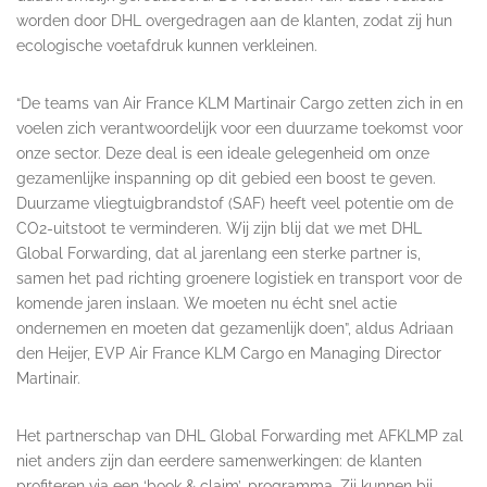
worden door DHL overgedragen aan de klanten, zodat zij hun
ecologische voetafdruk kunnen verkleinen.
“De teams van Air France KLM Martinair Cargo zetten zich in en
voelen zich verantwoordelijk voor een duurzame toekomst voor
onze sector. Deze deal is een ideale gelegenheid om onze
gezamenlijke inspanning op dit gebied een boost te geven.
Duurzame vliegtuigbrandstof (SAF) heeft veel potentie om de
CO2-uitstoot te verminderen. Wij zijn blij dat we met DHL
Global Forwarding, dat al jarenlang een sterke partner is,
samen het pad richting groenere logistiek en transport voor de
komende jaren inslaan. We moeten nu écht snel actie
ondernemen en moeten dat gezamenlijk doen”, aldus Adriaan
den Heijer, EVP Air France KLM Cargo en Managing Director
Martinair.
Het partnerschap van DHL Global Forwarding met AFKLMP zal
niet anders zijn dan eerdere samenwerkingen: de klanten
profiteren via een ‘book & claim’-programma. Zij kunnen bij