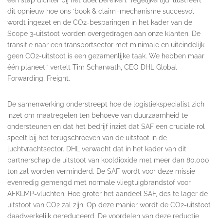
dit opnieuw hoe ons ‘book & claim’-mechanisme succesvol
wordt ingezet en de CO2-besparingen in het kader van de
Scope 3-uitstoot worden overgedragen aan onze klanten. De
transitie naar een transportsector met minimale en uiteindelijk
geen CO2-uitstoot is een gezamenlijke taak. We hebben maar
één planeet,” vertelt Tim Scharwath, CEO DHL Global
Forwarding, Freight.
De samenwerking onderstreept hoe de logistiekspecialist zich
inzet om maatregelen ten behoeve van duurzaamheid te
ondersteunen en dat het bedrijf inziet dat SAF een cruciale rol
speelt bij het terugschroeven van de uitstoot in de
luchtvrachtsector. DHL verwacht dat in het kader van dit
partnerschap de uitstoot van kooldioxide met meer dan 80.000
ton zal worden verminderd. De SAF wordt voor deze missie
evenredig gemengd met normale vliegtuigbrandstof voor
AFKLMP-vluchten. Hoe groter het aandeel SAF, des te lager de
uitstoot van CO2 zal zijn. Op deze manier wordt de CO2-uitstoot
daadwerkelijk gereduceerd. De voordelen van deze reductie