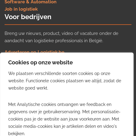
Software & Automation
Job in logistiek
Voor bedrijven
Breng uw nieuws, product, video of vacature onder de
aandacht van logistieke professionals in België.
Adverteren op Logistiek.be
Nieuws insturen
Cookies op onze website
Uw video op Logistiek.TV
We plaatsen verschillende soorten cookies op onze
Job plaatsen
Gratis wekelijkse update
website. Functionele cookies plaatsen we altijd, zodat de
website goed werkt.
Ontvang elke week het belangrijkste nieuws, trends en
Met Analytische cookies ontvangen we feedback en
inzichten uit de Belgische logistieke sector in uw inbox.
gegevens over je gebruikerservaring. Met personalisatie-
cookies pas je de website aan jouw voorkeuren aan. Met
Ontvang je gratis
sociale media-cookies kan je artikelen delen en video's
wekelijkse update
bekijken.