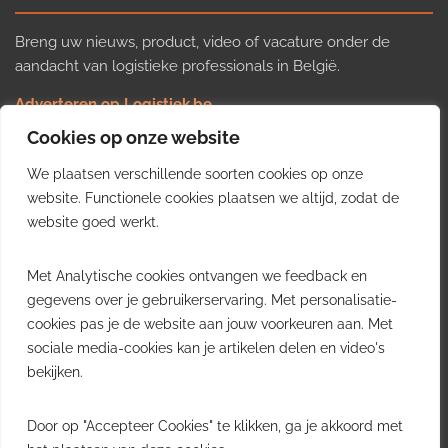
Breng uw nieuws, product, video of vacature onder de
aandacht van logistieke professionals in België.
Adverteren op Logistiek.be
Nieuws insturen
Cookies op onze website
Uw video op Logistiek.TV
We plaatsen verschillende soorten cookies op onze
Job plaatsen
Gratis wekelijkse update
website. Functionele cookies plaatsen we altijd, zodat de
website goed werkt.
Ontvang elke week het belangrijkste nieuws, trends en
Met Analytische cookies ontvangen we feedback en
inzichten uit de Belgische logistieke sector in uw inbox.
gegevens over je gebruikerservaring. Met personalisatie-
cookies pas je de website aan jouw voorkeuren aan. Met
Ontvang je gratis
sociale media-cookies kan je artikelen delen en video's
wekelijkse update
bekijken.
Gratis. Eén e-mail per week.
Uitschrijven kan altijd.
Door op "Accepteer Cookies" te klikken, ga je akkoord met