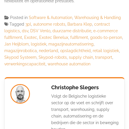
flexibiliteit en operationele prestaties.
Posted in
Software & Automation
,
Warehousing & Handling
Tagged
3pl
,
autonome robots
,
Barbara Klep
,
contract
logistics
,
dsv
,
DSV Venlo
,
duurzame distributie
,
e-commerce
fulfilment
,
Exotec
,
Exotec Benelux
,
fulfilment
,
goods-to-person
,
Jan Heijblom
,
logistiek
,
magazijnautomatisering
,
magazijnrobotica
,
nederland
,
opslagdichtheid
,
retail logistiek
,
Skypod Systeem
,
Skypod-robots
,
supply chain
,
transport
,
verwerkingscapaciteit
,
warehouse automation
Christophe Slegers
Volgt de Belgische logistieke
sector op de voet en schrijft over
transport, warehousing, supply
chain, automatisering en de
bedrijven die de sector in beweging