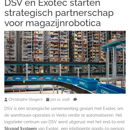
DSV en Exotec starten
strategisch partnerschap
voor magazijnrobotica
Christophe Slegers
juni 10, 2026
DSV is een strategische samenwerking gestart met Exotec om
de warehouse-operaties in Venlo verder te automatiseren. Het
logistieke centrum van DSV werd uitgerust met het end-to-end
Skypod Systeem
van Exotec, een intelligente goods-to-person-