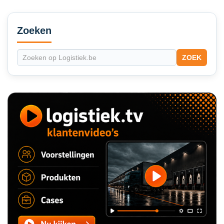
Secondary
Sidebar
Zoeken
ZOEK