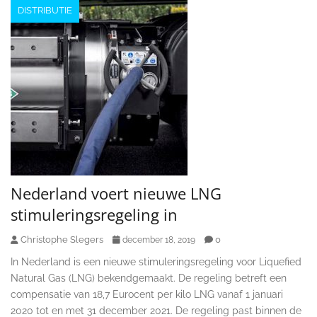
DISTRIBUTIE
Nederland voert nieuwe LNG
stimuleringsregeling in
Christophe Slegers
0
december 18, 2019
In Nederland is een nieuwe stimuleringsregeling voor Liquefied
Natural Gas (LNG) bekendgemaakt. De regeling betreft een
compensatie van 18,7 Eurocent per kilo LNG vanaf 1 januari
2020 tot en met 31 december 2021. De regeling past binnen de