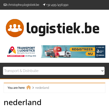
Skip
christophe@logistiek.be
+32 495/456.990
to
content
You are here:
nederland
Home
nederland