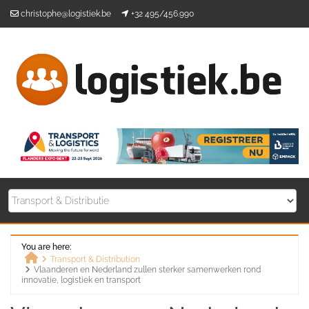
Skip
christophe@logistiek.be
+32 495/456.990
to
content
You are here:
Transport & Distribution
Vlaanderen en Nederland zullen sterker samenwerken rond
Home
innovatie, logistiek en transport