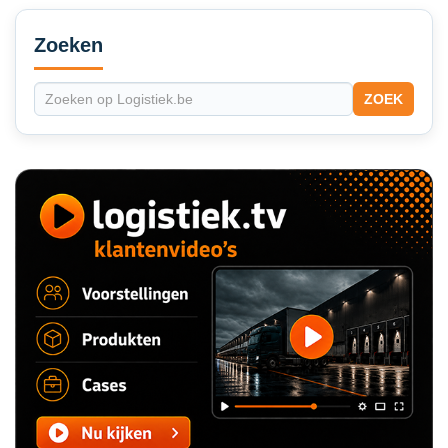
Secondary
Sidebar
Zoeken
ZOEK