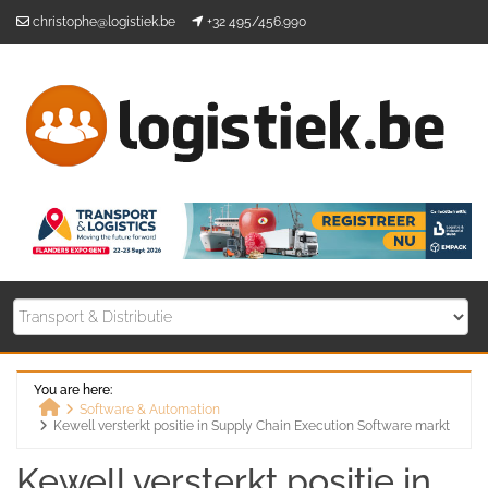
Skip
christophe@logistiek.be
+32 495/456.990
to
content
You are here:
Software & Automation
Kewell versterkt positie in Supply Chain Execution Software markt
Home
Kewell versterkt positie in