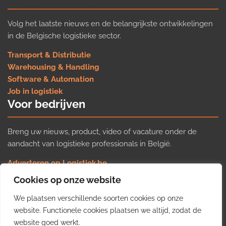
Volg het laatste nieuws en de belangrijkste ontwikkelingen
in de Belgische logistieke sector.
Transport & Distributie
Warehousing & Handling
Software & Automation
Job in logistiek
Voor bedrijven
Breng uw nieuws, product, video of vacature onder de
aandacht van logistieke professionals in België.
Adverteren op Logistiek.be
Nieuws insturen
Cookies op onze website
Uw video op Logistiek.TV
We plaatsen verschillende soorten cookies op onze
Job plaatsen
Gratis wekelijkse update
website. Functionele cookies plaatsen we altijd, zodat de
website goed werkt.