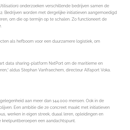
ilisation) onderzoeken verschillende bedrijven samen de
. Bedrijven worden met dergelijke initiatieven aangemoedigd
en, om die op termijn op te schalen. Zo functioneert de
.
jecten als hefboom voor een duurzamere logistiek, om
art data sharing-platform NxtPort om de maritieme en
eren,” aldus Stephan Vanfraechem, directeur Alfaport Voka.
rkgelegenheid aan meer dan 144.000 mensen. Ook in de
lijven. Een ambitie die ze concreet maakt met initiatieven
, werken in eigen streek, duaal leren, opleidingen en
n de knelpuntberoepen een aandachtspunt.