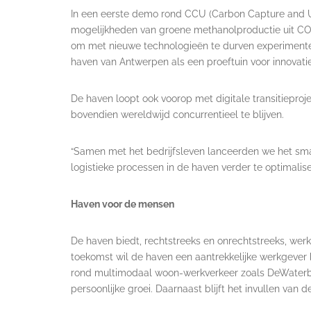
In een eerste demo rond CCU (Carbon Capture and Ut
mogelijkheden van groene methanolproductie uit CO2
om met nieuwe technologieën te durven experimenter
haven van Antwerpen als een proeftuin voor innovatie
De haven loopt ook voorop met digitale transitiepro
bovendien wereldwijd concurrentieel te blijven.
“Samen met het bedrijfsleven lanceerden we het sm
logistieke processen in de haven verder te optimalis
Haven voor de mensen
De haven biedt, rechtstreeks en onrechtstreeks, we
toekomst wil de haven een aantrekkelijke werkgever b
rond multimodaal woon-werkverkeer zoals DeWaterbus
persoonlijke groei. Daarnaast blijft het invullen va