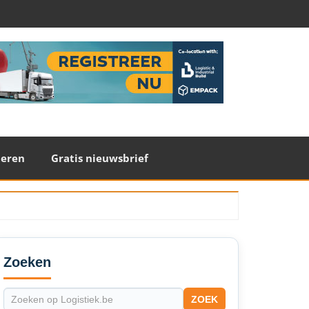
teren
Gratis nieuwsbrief
econdary
idebar
Zoeken
ZOEK