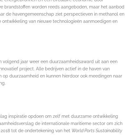
tieve brandstoffen worden reeds aangeboden, maar het aanbod
aar de havengemeenschap ziet perspectieven in methanol en
 de ontwikkeling van nieuwe technologieën aanmoedigen en
n volgend jaar weer een duurzaamheidsaward uit aan een
ovatief project. Alle bedrijven actief in de haven van
en op duurzaamheid en kunnen hierdoor ook meedingen naar
ng.
lag inspiratie opdoen om zelf met duurzame ontwikkeling
zaamheidsverslag de internationale maritieme sector om zich
 2018 tot de ondertekening van het
World Ports Sustainability