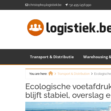
Skip
christophe@logistiek.be
+32 495/456.990
to
content
Transport & Distributie
Warehousing &
You are here:
Transport & Distribution
Ecologische 
Home
Ecologische voetafdru
blijft stabiel, overslag