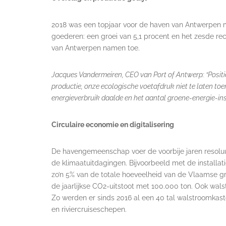
2018 was een topjaar voor de haven van Antwerpen me
goederen: een groei van 5,1 procent en het zesde reco
van Antwerpen namen toe.
Jacques Vandermeiren, CEO van Port of Antwerp: “Positief
productie, onze ecologische voetafdruk niet te laten t
energieverbruik daalde en het aantal groene-energie-inst
Circulaire economie en digitalisering
De havengemeenschap voer de voorbije jaren resoluu
de klimaatuitdagingen. Bijvoorbeeld met de installat
zo’n 5% van de totale hoeveelheid van de Vlaamse g
de jaarlijkse CO2-uitstoot met 100.000 ton. Ook wals
Zo werden er sinds 2016 al een 40 tal walstroomkas
en riviercruiseschepen.