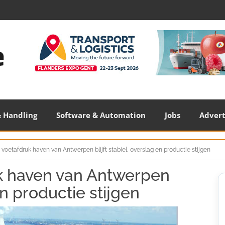
 Handling
Software & Automation
Jobs
Adver
voetafdruk haven van Antwerpen blijft stabiel, overslag en productie stijgen
k haven van Antwerpen
S
S
 en productie stijgen