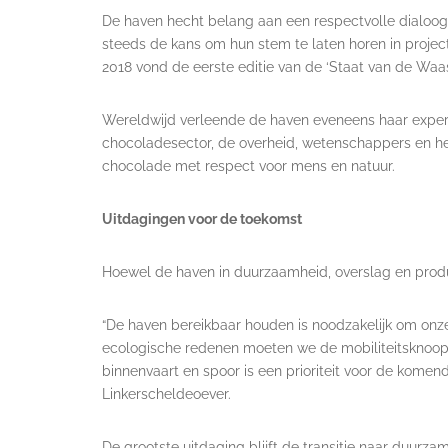
De haven hecht belang aan een respectvolle dialoog 
steeds de kans om hun stem te laten horen in projec
2018 vond de eerste editie van de ‘Staat van de Wa
Wereldwijd verleende de haven eveneens haar expe
chocoladesector, de overheid, wetenschappers en h
chocolade met respect voor mens en natuur.
Uitdagingen voor de toekomst
Hoewel de haven in duurzaamheid, overslag en produc
“De haven bereikbaar houden is noodzakelijk om onz
ecologische redenen moeten we de mobiliteitsknoop
binnenvaart en spoor is een prioriteit voor de komend
Linkerscheldeoever.
De grootste uitdaging blijft de transitie naar duurz