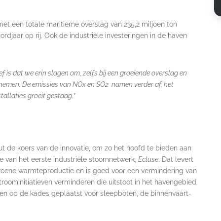
t een totale maritieme overslag van 235,2 miljoen ton
rdjaar op rij. Ook de industriële investeringen in de haven
 is dat we erin slagen om, zelfs bij een groeiende overslag en
oenemen. De emissies van NOx en SO2 namen verder af, het
allaties groeit gestaag.”
t de koers van de innovatie, om zo het hoofd te bieden aan
ie van het eerste industriële stoomnetwerk,
Ecluse
. Dat levert
roene warmteproductie en is goed voor een vermindering van
troominitiatieven verminderen die uitstoot in het havengebied.
ten op de kades geplaatst voor sleepboten, de binnenvaart-