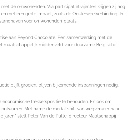
met de omwonenden. Via participatietrajecten krijgen zij nog
ten met een grote impact, zoals de Oosterweelverbinding. In
aslandhaven voor omwonenden’ plaats.
rtise aan Beyond Chocolate. Een samenwerking met de
et maatschappelijk middenveld voor duurzame Belgische
tie blijft groeien, blijven bijkomende inspanningen nodig.
e economische trekkerspositie te behouden. En ook om
 ontwarren. Met name de modal shift van wegverkeer naar
e jaren,” stelt Peter Van de Putte, directeur Maatschappij
ame energiebronnen en een circulaire economie door