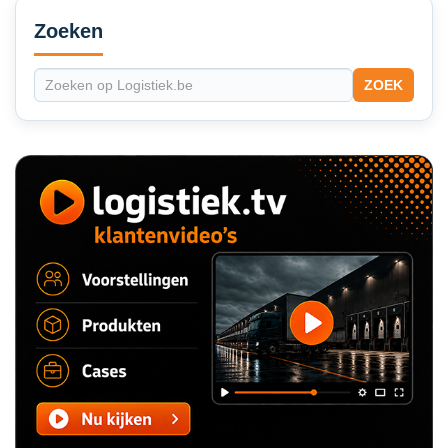
Secondary
Sidebar
Zoeken
ZOEK