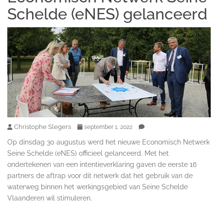
Schelde (eNES) gelanceerd
Christophe Slegers
september 1, 2022
Op dinsdag 30 augustus werd het nieuwe Economisch Netwerk
Seine Schelde (eNES) officieel gelanceerd. Met het
ondertekenen van een intentieverklaring gaven de eerste 16
partners de aftrap voor dit netwerk dat het gebruik van de
waterweg binnen het werkingsgebied van Seine Schelde
Vlaanderen wil stimuleren.