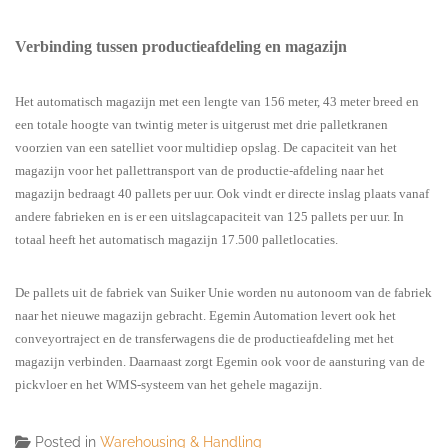
Verbinding tussen productieafdeling en magazijn
Het automatisch magazijn met een lengte van 156 meter, 43 meter breed en
een totale hoogte van twintig meter is uitgerust met drie palletkranen
voorzien van een satelliet voor multidiep opslag. De capaciteit van het
magazijn voor het pallettransport van de productie-afdeling naar het
magazijn bedraagt 40 pallets per uur. Ook vindt er directe inslag plaats vanaf
andere fabrieken en is er een uitslagcapaciteit van 125 pallets per uur. In
totaal heeft het automatisch magazijn 17.500 palletlocaties.
De pallets uit de fabriek van Suiker Unie worden nu autonoom van de fabriek
naar het nieuwe magazijn gebracht. Egemin Automation levert ook het
conveyortraject en de transferwagens die de productieafdeling met het
magazijn verbinden. Daarnaast zorgt Egemin ook voor de aansturing van de
pickvloer en het WMS-systeem van het gehele magazijn.
Posted in
Warehousing & Handling