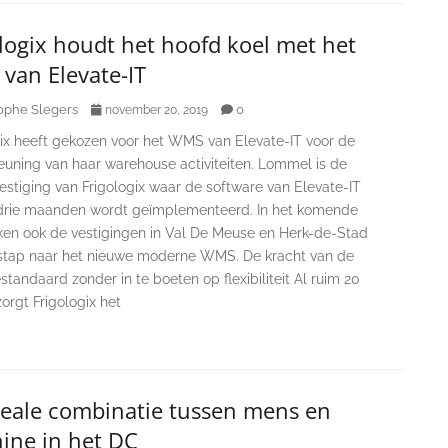
logix houdt het hoofd koel met het
van Elevate-IT
ophe Slegers
0
november 20, 2019
gix heeft gekozen voor het WMS van Elevate-IT voor de
euning van haar warehouse activiteiten. Lommel is de
estiging van Frigologix waar de software van Elevate-IT
drie maanden wordt geïmplementeerd. In het komende
ken ook de vestigingen in Val De Meuse en Herk-de-Stad
stap naar het nieuwe moderne WMS. De kracht van de
tandaard zonder in te boeten op flexibiliteit Al ruim 20
zorgt Frigologix het
deale combinatie tussen mens en
ine in het DC