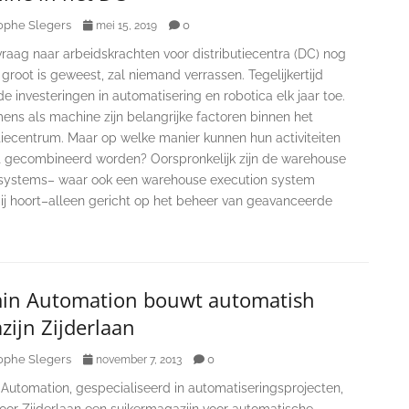
ophe Slegers
0
mei 15, 2019
raag naar arbeidskrachten voor distributiecentra (DC) nog
 groot is geweest, zal niemand verrassen. Tegelijkertijd
 investeringen in automatisering en robotica elk jaar toe.
ens als machine zijn belangrijke factoren binnen het
tiecentrum. Maar op welke manier kunnen hun activiteiten
t gecombineerd worden? Oorspronkelijk zijn de warehouse
 systems– waar ook een warehouse execution system
ij hoort–alleen gericht op het beheer van geavanceerde
in Automation bouwt automatish
ijn Zijderlaan
ophe Slegers
0
november 7, 2013
Automation, gespecialiseerd in automatiseringsprojecten,
oor Zijderlaan een suikermagazijn voor automatische