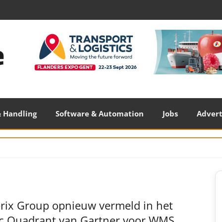
 Handling
Software & Automation
Jobs
Adver
S
S
rix Group opnieuw vermeld in het
c Quadrant van Gartner voor WMS