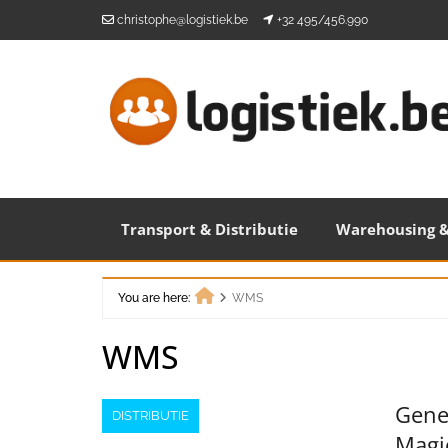
Skip
christophe@logistiek.be
+32 495/456.990
to
content
Transport & Distributie
Warehousing &
You are here:
WMS
Home
WMS
Gene
DISTRIBUTIE
Magi