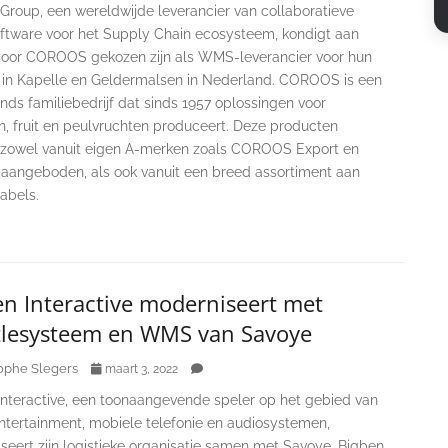
Group, een wereldwijde leverancier van collaboratieve
ftware voor het Supply Chain ecosysteem, kondigt aan
door COROOS gekozen zijn als WMS-leverancier voor hun
s in Kapelle en Geldermalsen in Nederland. COROOS is een
ds familiebedrijf dat sinds 1957 oplossingen voor
n, fruit en peulvruchten produceert. Deze producten
zowel vanuit eigen A-merken zoals COROOS Export en
 aangeboden, als ook vanuit een breed assortiment aan
labels.
en Interactive moderniseert met
tlesysteem en WMS van Savoye
ophe Slegers
maart 3, 2022
Interactive, een toonaangevende speler op het gebied van
entertainment, mobiele telefonie en audiosystemen,
seert zijn logistieke organisatie samen met Savoye. Bigben