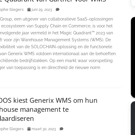
ophe Slegers
juni 29, 2023
 Group, een uitgever van collaboratieve SaaS-oplossingen
t ecosysteem van Supply Chain en Commerce, is voor het
nvolgende jaar vermeld in het Magic Quadrant™ 2023 van
® voor zijn Warehouse Management Systems (WMS). De
exibiliteit van de SOLOCHAIN-oplossing en de functionele
 van Generix WMS voldoen internationaal aan de behoeften
chillende bedrijfstakken. Op een markt waar voorspelling
ger van toepassing is en directheid de nieuwe norm
OS kiest Generix WMS om hun
house management te
daardiseren
ophe Slegers
maart 30, 2023