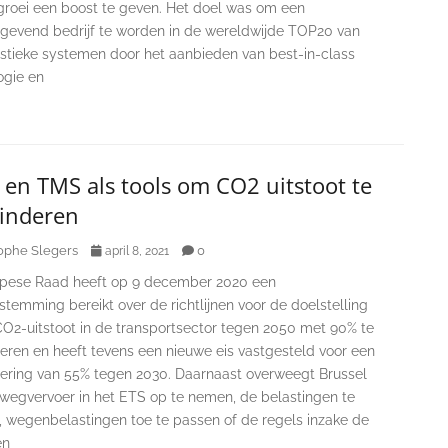
sgroei een boost te geven. Het doel was om een
gevend bedrijf te worden in de wereldwijde TOP20 van
gistieke systemen door het aanbieden van best-in-class
ogie en
en TMS als tools om CO2 uitstoot te
inderen
ophe Slegers
0
april 8, 2021
pese Raad heeft op 9 december 2020 een
temming bereikt over de richtlijnen voor de doelstelling
O2-uitstoot in de transportsector tegen 2050 met 90% te
eren en heeft tevens een nieuwe eis vastgesteld voor een
ering van 55% tegen 2030. Daarnaast overweegt Brussel
 wegvervoer in het ETS op te nemen, de belastingen te
n, wegenbelastingen toe te passen of de regels inzake de
en