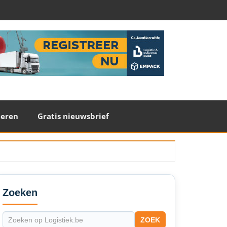
teren
Gratis nieuwsbrief
econdary
idebar
Zoeken
ZOEK