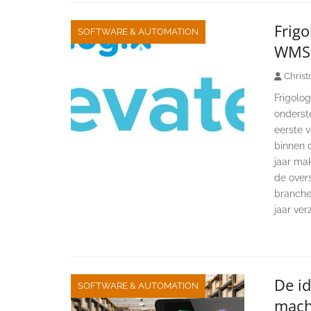
Frigo
SOFTWARE & AUTOMATION
WMS 
Christ
Frigolo
onderst
eerste v
binnen 
jaar ma
de over
branches
jaar ver
De i
SOFTWARE & AUTOMATION
mach