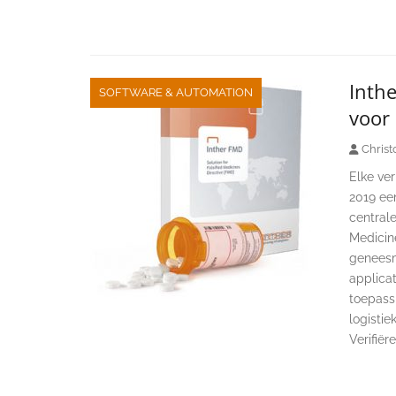
Inthe
SOFTWARE & AUTOMATION
voor 
Christ
Elke ve
2019 ee
centrale
Medicin
geneesm
applicat
toepass
logisti
Verifiër