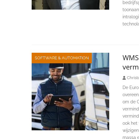
bedrijf
toonaan
intralo
technol
WMS 
SOFTWARE & AUTOMATION
verm
Christ
De Euro
overeens
om de C
vermind
vermind
ook het
wijzige
massa 