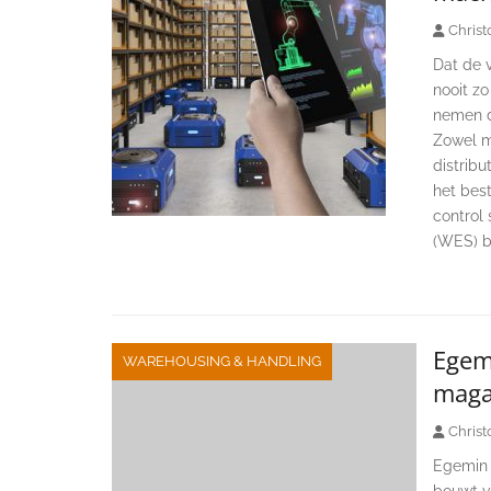
Christ
Dat de v
nooit zo
nemen de
Zowel m
distribu
het bes
control
(WES) b
Egem
WAREHOUSING & HANDLING
magaz
Christ
Egemin 
bouwt v