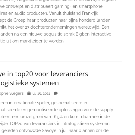
tive ontwerpt en distribueert gaming- en smartphone
res en audio producten. Vanuit thuisland Frankrijk
ept de Groep haar producten naar bijna honderd landen
hikt het over 23 dochterondernemingen wereldwijd. Een
anden na een nieuwe acquisitie sprak Bigben Interactive
tie uit om marktleider te worden
e in top20 voor leveranciers
logistieke systemen
ophe Slegers
juli 15, 2021
een internationale speler, gespecialiseerd in
atiseerde en gerobotiseerde oplossingen voor de supply
noteert een omzetgroei van 16,5% en komt daarmee in de
jde TOP20 van leveranciers in intralogistieke systemen.
ar geleden ontvouwde Savoye in juli haar plannen om de