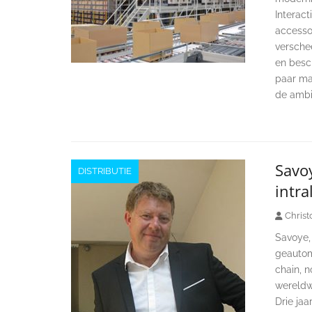
Interac
accessoi
versche
en besc
paar ma
de ambi
Savoy
DISTRIBUTIE
intra
Christ
Savoye, 
geautom
chain, 
wereldwi
Drie ja