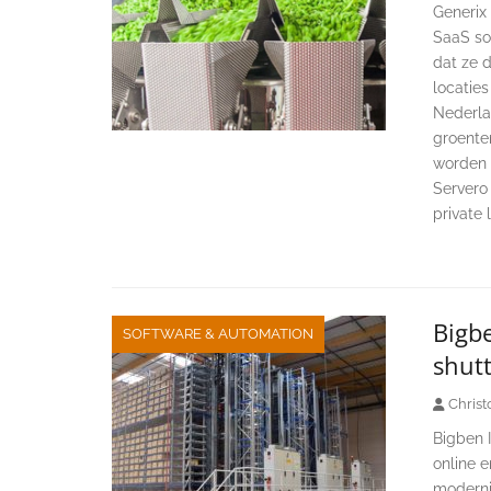
Generix 
SaaS so
dat ze 
locatie
Nederlan
groente
worden 
Servero
private 
Bigb
SOFTWARE & AUTOMATION
shut
Christ
Bigben 
online 
moderni