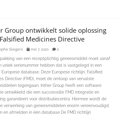
r Group ontwikkelt solide oplossing
Falsified Medicines Directive
ophe Slegers
0
mei 7, 2020
rpakking van een receptplichtig geneesmiddel moet vanaf
n uniek serienummer hebben dat is vastgelegd in een
 Europese database. Deze Europese richtlijn, Falsified
es Directive (FMD), moet de omloop van vervalste
iddelen tegengaan. Inther Group heeft een software
ie ontwikkeld die een succesvolle FMD integratie en
ing garandeert voor distributiecentra. Hiermee wordt de
eke verwerking van geneesmiddelen enorm vereenvoudigd.
en en afmelden in één database De FMD richtlijn