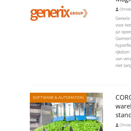
Christ
Generix
voor he
5e opee
Gartner
hyperfl
rijkdom
van vers
niet lan
CORO
SOFTWARE & AUTOMATION
ware
stan
Christ