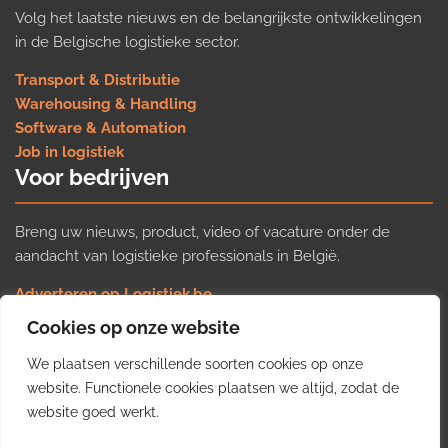
Volg het laatste nieuws en de belangrijkste ontwikkelingen
in de Belgische logistieke sector.
Transport & Distributie
Warehousing & Handling
Software & Automation
Job in logistiek
Voor bedrijven
Breng uw nieuws, product, video of vacature onder de
aandacht van logistieke professionals in België.
Adverteren op Logistiek.be
Nieuws insturen
Cookies op onze website
Uw video op Logistiek.TV
We plaatsen verschillende soorten cookies op onze
Job plaatsen
Gratis wekelijkse update
website. Functionele cookies plaatsen we altijd, zodat de
website goed werkt.
Ontvang elke week het belangrijkste nieuws, trends en