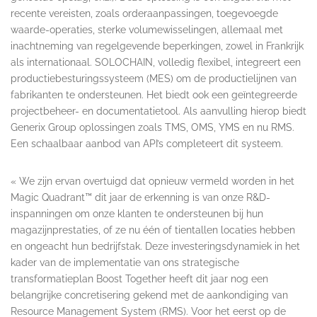
recente vereisten, zoals orderaanpassingen, toegevoegde
waarde-operaties, sterke volumewisselingen, allemaal met
inachtneming van regelgevende beperkingen, zowel in Frankrijk
als internationaal. SOLOCHAIN, volledig flexibel, integreert een
productiebesturingssysteem (MES) om de productielijnen van
fabrikanten te ondersteunen. Het biedt ook een geïntegreerde
projectbeheer- en documentatietool. Als aanvulling hierop biedt
Generix Group oplossingen zoals TMS, OMS, YMS en nu RMS.
Een schaalbaar aanbod van API’s completeert dit systeem.
« We zijn ervan overtuigd dat opnieuw vermeld worden in het
Magic Quadrant™ dit jaar de erkenning is van onze R&D-
inspanningen om onze klanten te ondersteunen bij hun
magazijnprestaties, of ze nu één of tientallen locaties hebben
en ongeacht hun bedrijfstak. Deze investeringsdynamiek in het
kader van de implementatie van ons strategische
transformatieplan Boost Together heeft dit jaar nog een
belangrijke concretisering gekend met de aankondiging van
Resource Management System (RMS). Voor het eerst op de