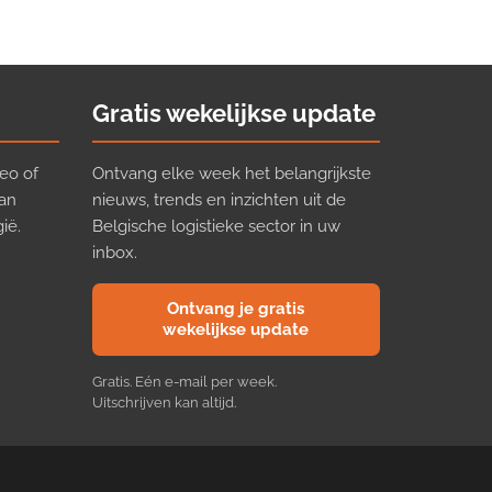
Gratis wekelijkse update
eo of
Ontvang elke week het belangrijkste
van
nieuws, trends en inzichten uit de
ië.
Belgische logistieke sector in uw
inbox.
Ontvang je gratis
wekelijkse update
Gratis. Eén e-mail per week.
Uitschrijven kan altijd.