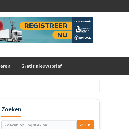
teren
Gratis nieuwsbrief
econdary
idebar
Zoeken
ZOEK