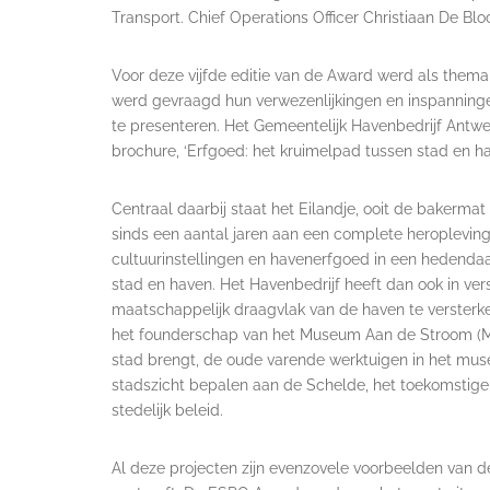
Transport. Chief Operations Officer Christiaan De B
Voor deze vijfde editie van de Award werd als them
werd gevraagd hun verwezenlijkingen en inspanninge
te presenteren. Het Gemeentelijk Havenbedrijf Antwe
brochure, ‘Erfgoed: het kruimelpad tussen stad en ha
Centraal daarbij staat het Eilandje, ooit de bakerm
sinds een aantal jaren aan een complete heropleving
cultuurinstellingen en havenerfgoed in een hedendaag
stad en haven. Het Havenbedrijf heeft dan ook in ver
maatschappelijk draagvlak van de haven te versterk
het founderschap van het Museum Aan de Stroom (M
stad brengt, de oude varende werktuigen in het mus
stadszicht bepalen aan de Schelde, het toekomstige
stedelijk beleid.
Al deze projecten zijn evenzovele voorbeelden van d