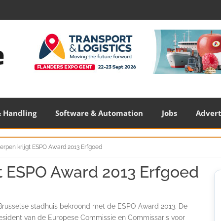
 Handling
Software & Automation
Jobs
Adver
rpen krijgt ESPO Award 2013 Erfgoed
t ESPO Award 2013 Erfgoed
S
S
Brusselse stadhuis bekroond met de ESPO Award 2013. De
resident van de Europese Commissie en Commissaris voor