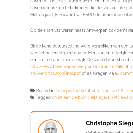
nastreeft. De ESPO Award werd voor het eerst uitger
havenautoriteiten te bekronen die de sociale integr
Met de jaarlijkse award wil ESPO de duurzame ontwi
Op de short list waren naast Antwerpen ook de have
Bij de kandidatuurstelling werd vertrokken van een lu
van het havenerfgoed daarin. Men kan er letterlijk e
een kruimelpad door de wijk. De kandidatuursbrochure
http://www.havenvanantwerpen.
be/transfer/file.php
20Award%202013Final.pdf
of aanvragen via
commu
Posted in
Transport & Distributie
,
Transport & Dist
Tagged
christiaan de block
,
eilandje
,
ESPO award
Christophe Sleg
Volgt de Belgische logi