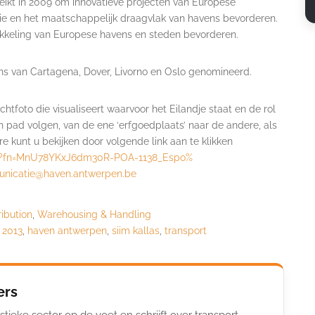
eikt in 2009 om innovatieve projecten van Europese
atie en het maatschappelijk draagvlak van havens bevorderen.
kkeling van Europese havens en steden bevorderen.
ns van Cartagena, Dover, Livorno en Oslo genomineerd.
chtfoto die visualiseert waarvoor het Eilandje staat en de rol
en pad volgen, van de ene ‘erfgoedplaats’ naar de andere, als
 kunt u bekijken door volgende link aan te klikken
?fn=
MnU78YKxJ6dm30R-POA-1138_Espo%
nicatie@haven.antwerpen
.
be
ribution
,
Warehousing & Handling
 2013
,
haven antwerpen
,
siim kallas
,
transport
ers
stieke sector op de voet en schrijft over transport,