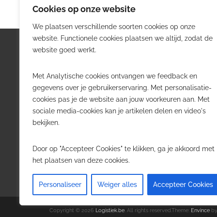
Cookies op onze website
We plaatsen verschillende soorten cookies op onze
website. Functionele cookies plaatsen we altijd, zodat de
Logistiek.be
Nieu
website goed werkt.
Logistiek.be brengt dagelijks nieuws,
Volg he
Met Analytische cookies ontvangen we feedback en
trends en praktijkverhalen over
belangr
gegevens over je gebruikerservaring. Met personalisatie-
transport, warehousing, supply chain
Belgisch
cookies pas je de website aan jouw voorkeuren aan. Met
en automatisering in België.
sociale media-cookies kan je artikelen delen en video's
Transpo
bekijken.
Voor logistieke professionals,
Wareho
beslissers en bedrijven die de sector
Softwa
Door op "Accepteer Cookies" te klikken, ga je akkoord met
willen volgen.
Job in 
het plaatsen van deze cookies.
Contact
·
Adverteren
Personaliseer
Weiger alles
Accepteer Cookies
Copyright © 2026
Logistiek.be
. All rights reserved.Theme:
Envince
by