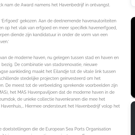
lock nam de Award namens het Havenbedrijf in ontvangst.
a ‘Erfgoed’ gekozen. Aan de deelnemende havenautoriteiten
n op het vlak van erfgoed en meer specifiek havenerfgoed,
rpen diende zijn kandidatuur in onder de vorm van een
ven.’
at van de moderne haven, nu gelegen tussen stad en haven en
 bezig. De combinatie van stadsrenovatie, nieuwe
se aankleding maakt het Eilandje tot de vitale link tussen
schillende stedelijke projecten geïnvesteerd om het
en. De meest tot de verbeelding sprekende voorbeelden zijn
AS), het MAS Havenpaviljoen dat de moderne haven in de
eumdok, de unieke collectie havenkranen die mee het
 Havenhuis,… Hiermee ondersteunt het Havenbedrijf volop het
e doelstellingen die de European Sea Ports Organisation