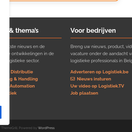
ws & thema’s
Voor bedrijven
t laatste nieuws en de
Breng uw nieuws, product, vid
ijkste ontwikkelingen in de
vacature onder de aandacht 
e logistieke sector.
logistieke professionals in Belg
rt & Distributie
Adverteren op Logistiek.be
using & Handling
Nieuws insturen
re & Automation
Uw video op Logistiek.TV
logistiek
Job plaatsen
 ThemeGrill. Powered by
WordPress