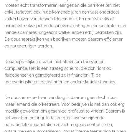
moeten echt transformeren, aangezien die barrières (en niet
enkel tarieven) ook in de komende jaren een vast onderdeel
zullen blijven van de wereldeconomie. En rechtstreeks of
onrechtstreeks spelen douaneverplichtingen een centrale rol in
handelsbarrières, ongeacht welke landen erbij betrokken zijn.
De douanepraktijken van bedrijven moeten daarom efficiënter
en nauwkeuriger worden.
Douanepraktijken draaien niet alleen om tarieven en
compliance. Het is een strategische rol die zich richt op
risicobeheer en geïntegreerd zit in financiën, IT, de
toeleveringsketen, belastingen en andere kritieke functies.
De douane-expert van vandaag is daarom geen technicus,
maar iemand die orkestreert. Voor bedrijven is het dan ook erg
moeilijk geworden om geschikte profielen te vinden. Daarom is
het voor hen belangrijk dat ze grensoverschrijdende
operationele douanetaken zoveel mogelijk centraliseren,
outsourcen en automatiseren. Zodat interne teams zich kunnen