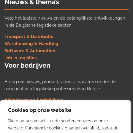
Nieuws & thema’s
Volg het laatste nieuws en de belangrijkste ontwikkelingen
in de Belgische logistieke sector.
Transport & Distributie
Warehousing & Handling
Software & Automation
Job in logistiek
Voor bedrijven
Breng uw nieuws, product, video of vacature onder de
aandacht van logistieke professionals in België.
Adverteren op Logistiek.be
Nieuws insturen
Cookies op onze website
Uw video op Logistiek.TV
We plaatsen verschillende soorten cookies op onze
Job plaatsen
Gratis wekelijkse update
website. Functionele cookies plaatsen we altijd, zodat de