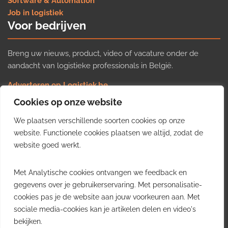
Software & Automation
Job in logistiek
Voor bedrijven
Breng uw nieuws, product, video of vacature onder de
aandacht van logistieke professionals in België.
Adverteren op Logistiek.be
Nieuws insturen
Cookies op onze website
Uw video op Logistiek.TV
We plaatsen verschillende soorten cookies op onze
Job plaatsen
Gratis wekelijkse update
website. Functionele cookies plaatsen we altijd, zodat de
website goed werkt.
Ontvang elke week het belangrijkste nieuws, trends en
Met Analytische cookies ontvangen we feedback en
inzichten uit de Belgische logistieke sector in uw inbox.
gegevens over je gebruikerservaring. Met personalisatie-
cookies pas je de website aan jouw voorkeuren aan. Met
Ontvang je gratis
sociale media-cookies kan je artikelen delen en video's
wekelijkse update
bekijken.