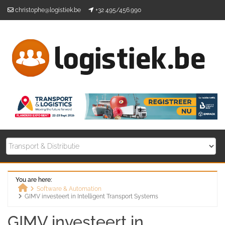
Skip
christophe@logistiek.be
+32 495/456.990
to
content
You are here:
Software & Automation
GIMV investeert in Intelligent Transport Systems
Home
GIMV investeert in