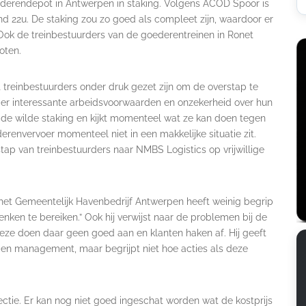
goederendepot in Antwerpen in staking. Volgens ACOD Spoor is
d 22u. De staking zou zo goed als compleet zijn, waardoor er
Ook de treinbestuurders van de goederentreinen in Ronet
oten.
 treinbestuurders onder druk gezet zijn om de overstap te
r interessante arbeidsvoorwaarden en onzekerheid over hun
met de wilde staking en kijkt momenteel wat ze kan doen tegen
erenvervoer momenteel niet in een makkelijke situatie zit.
ap van treinbestuurders naar NMBS Logistics op vrijwillige
het Gemeentelijk Havenbedrijf Antwerpen heeft weinig begrip
 denken te bereiken.” Ook hij verwijst naar de problemen bij de
deze doen daar geen goed aan en klanten haken af. Hij geeft
en management, maar begrijpt niet hoe acties als deze
ectie. Er kan nog niet goed ingeschat worden wat de kostprijs