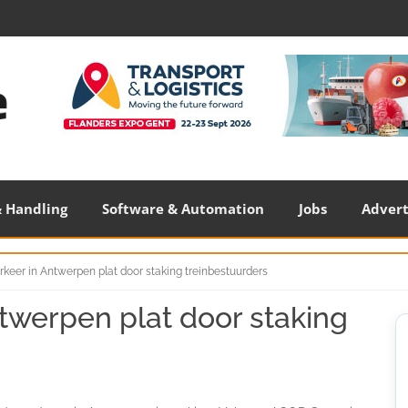
 Handling
Software & Automation
Jobs
Adver
keer in Antwerpen plat door staking treinbestuurders
twerpen plat door staking
S
S