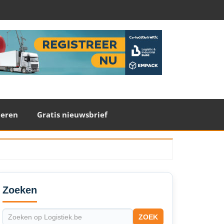
teren
Gratis nieuwsbrief
econdary
idebar
Zoeken
ZOEK