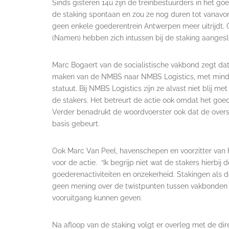
Sinds gisteren 14u zijn de treinbestuurders in het 
de staking spontaan en zou ze nog duren tot vanavon
geen enkele goederentrein Antwerpen meer uitrijdt. 
(Namen) hebben zich intussen bij de staking aangesl
Marc Bogaert van de socialistische vakbond zegt dat
maken van de NMBS naar NMBS Logistics, met minde
statuut. Bij NMBS Logistics zijn ze alvast niet blij 
de stakers. Het betreurt de actie ook omdat het goed
Verder benadrukt de woordvoerster ook dat de overst
basis gebeurt.
Ook Marc Van Peel, havenschepen en voorzitter van 
voor de actie. “Ik begrijp niet wat de stakers hierbij
goederenactiviteiten en onzekerheid. Stakingen als 
geen mening over de twistpunten tussen vakbonden 
vooruitgang kunnen geven.
Na afloop van de staking volgt er overleg met de dir