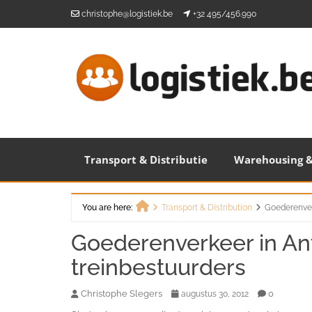
Skip
christophe@logistiek.be
+32 495/456.990
to
content
Transport & Distributie
Warehousing &
You are here:
Transport & Distribution
Goederenver
Home
Goederenverkeer in An
treinbestuurders
Christophe Slegers
0
augustus 30, 2012