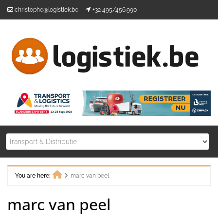
Skip
christophe@logistiek.be
+32 495/456.990
to
content
You are here:
marc van peel
Home
marc van peel