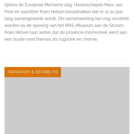
tijdens de Europese Martieme dag. Havenschepen Marc van
Peel en voorzitter Koen Helsen benadrukken dat er al 20 jaar
lang samengewerkt wordt. Die samenwerking kan nog versterkt
worden na de opening van het MAS (Museum aan de Stroom.
Koen Helsen laat weten dat de provincie momenteel werd aan
een studie rond thema’s als logistiek en chemie,
TRANSPORT & DISTRIBUTIE