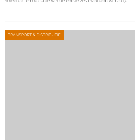
noteerde ten opzichte van de eerste zes maanden van 2017.
TRANSPORT & DISTRIBUTIE