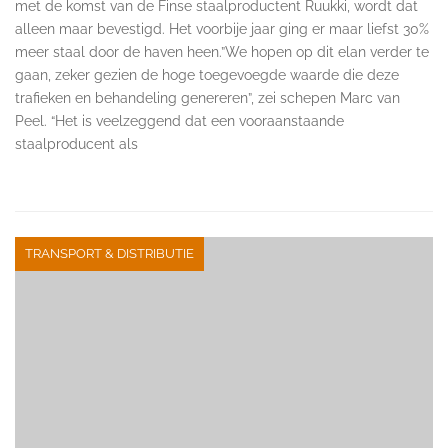
met de komst van de Finse staalproductent Ruukki, wordt dat
alleen maar bevestigd. Het voorbije jaar ging er maar liefst 30%
meer staal door de haven heen.”We hopen op dit elan verder te
gaan, zeker gezien de hoge toegevoegde waarde die deze
trafieken en behandeling genereren”, zei schepen Marc van
Peel. “Het is veelzeggend dat een vooraanstaande
staalproducent als
TRANSPORT & DISTRIBUTIE