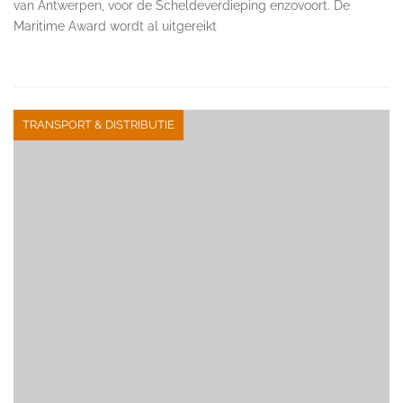
van Antwerpen, voor de Scheldeverdieping enzovoort. De
Maritime Award wordt al uitgereikt
TRANSPORT & DISTRIBUTIE