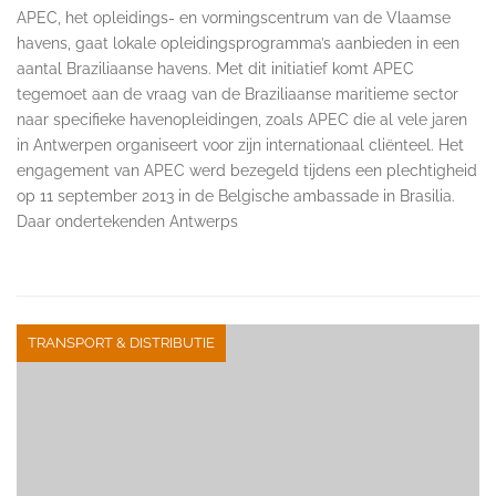
APEC, het opleidings- en vormingscentrum van de Vlaamse
havens, gaat lokale opleidingsprogramma’s aanbieden in een
aantal Braziliaanse havens. Met dit initiatief komt APEC
tegemoet aan de vraag van de Braziliaanse maritieme sector
naar specifieke havenopleidingen, zoals APEC die al vele jaren
in Antwerpen organiseert voor zijn internationaal cliënteel. Het
engagement van APEC werd bezegeld tijdens een plechtigheid
op 11 september 2013 in de Belgische ambassade in Brasilia.
Daar ondertekenden Antwerps
TRANSPORT & DISTRIBUTIE