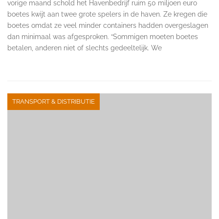
vorige maand schold het Havenbedrijf ruim 50 miljoen euro
boetes kwijt aan twee grote spelers in de haven. Ze kregen die
boetes omdat ze veel minder containers hadden overgeslagen
dan minimaal was afgesproken. “Sommigen moeten boetes
betalen, anderen niet of slechts gedeeltelijk. We
TRANSPORT & DISTRIBUTIE