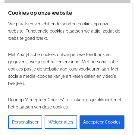
Cookies op onze website
We plaatsen verschillende soorten cookies op onze
website. Functionele cookies plaatsen we altijd, zodat de
website goed werkt.
Met Analytische cookies ontvangen we feedback en
gegevens over je gebruikerservaring. Met personalisatie-
cookies pas je de website aan jouw voorkeuren aan. Met
sociale media-cookies kan je artikelen delen en video's
bekijken.
Door op "Accepteer Cookies" te klikken, ga je akkoord met
Marc Van Peel wil haventarieven
het plaatsen van deze cookies.
bevriezen
Personaliseer
Weiger alles
Accepteer Cookies
Christophe Slegers
0
oktober 5, 2010