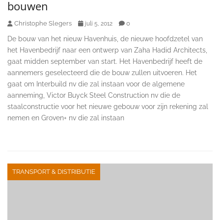
bouwen
Christophe Slegers
0
juli 5, 2012
De bouw van het nieuw Havenhuis, de nieuwe hoofdzetel van
het Havenbedrijf naar een ontwerp van Zaha Hadid Architects,
gaat midden september van start. Het Havenbedrijf heeft de
aannemers geselecteerd die de bouw zullen uitvoeren. Het
gaat om Interbuild nv die zal instaan voor de algemene
aanneming, Victor Buyck Steel Construction nv die de
staalconstructie voor het nieuwe gebouw voor zijn rekening zal
nemen en Groven+ nv die zal instaan
TRANSPORT & DISTRIBUTIE