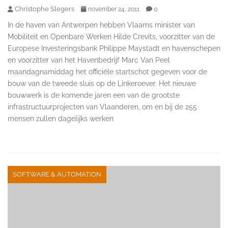
Christophe Slegers
0
november 24, 2011
In de haven van Antwerpen hebben Vlaams minister van
Mobiliteit en Openbare Werken Hilde Crevits, voorzitter van de
Europese Investeringsbank Philippe Maystadt en havenschepen
en voorzitter van het Havenbedrijf Marc Van Peel
maandagnamiddag het officiële startschot gegeven voor de
bouw van de tweede sluis op de Linkeroever. Het nieuwe
bouwwerk is de komende jaren een van de grootste
infrastructuurprojecten van Vlaanderen, om en bij de 255
mensen zullen dagelijks werken
SOFTWARE & AUTOMATION