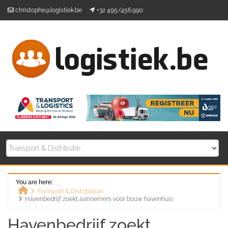
Skip
christophe@logistiek.be
+32 495/456.990
to
content
You are here:
Transport & Distribution
Havenbedrijf zoekt aannemers voor bouw havenhuis
Home
Havenbedrijf zoekt