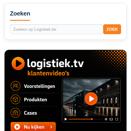
Secondary
Sidebar
Zoeken
ZOEK