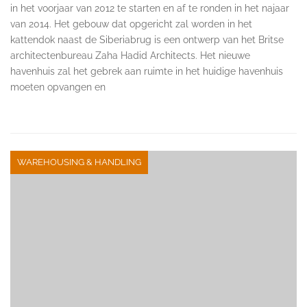
in het voorjaar van 2012 te starten en af te ronden in het najaar
van 2014. Het gebouw dat opgericht zal worden in het
kattendok naast de Siberiabrug is een ontwerp van het Britse
architectenbureau Zaha Hadid Architects. Het nieuwe
havenhuis zal het gebrek aan ruimte in het huidige havenhuis
moeten opvangen en
WAREHOUSING & HANDLING