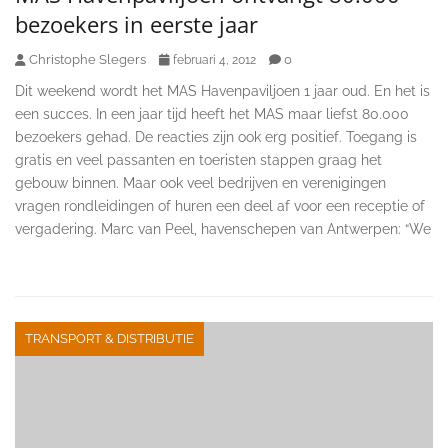
bezoekers in eerste jaar
Christophe Slegers
0
februari 4, 2012
Dit weekend wordt het MAS Havenpaviljoen 1 jaar oud. En het is
een succes. In een jaar tijd heeft het MAS maar liefst 80.000
bezoekers gehad. De reacties zijn ook erg positief. Toegang is
gratis en veel passanten en toeristen stappen graag het
gebouw binnen. Maar ook veel bedrijven en verenigingen
vragen rondleidingen of huren een deel af voor een receptie of
vergadering. Marc van Peel, havenschepen van Antwerpen: “We
TRANSPORT & DISTRIBUTIE