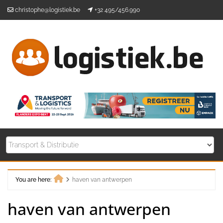
Skip
christophe@logistiek.be
+32 495/456.990
to
content
You are here:
haven van antwerpen
Home
haven van antwerpen