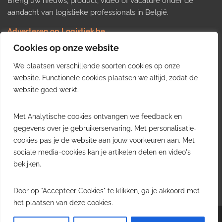
Breng uw nieuws, product, video of vacature onder de
aandacht van logistieke professionals in België.
Adverteren op Logistiek.be
Nieuws insturen
Cookies op onze website
Uw video op Logistiek.TV
We plaatsen verschillende soorten cookies op onze
Job plaatsen
Gratis wekelijkse update
website. Functionele cookies plaatsen we altijd, zodat de
website goed werkt.
Ontvang elke week het belangrijkste nieuws, trends en
Met Analytische cookies ontvangen we feedback en
inzichten uit de Belgische logistieke sector in uw inbox.
gegevens over je gebruikerservaring. Met personalisatie-
cookies pas je de website aan jouw voorkeuren aan. Met
Ontvang je gratis
sociale media-cookies kan je artikelen delen en video's
wekelijkse update
bekijken.
Gratis. Eén e-mail per week.
Uitschrijven kan altijd.
Door op "Accepteer Cookies" te klikken, ga je akkoord met
het plaatsen van deze cookies.