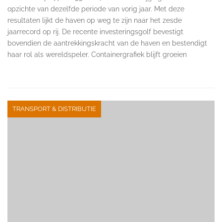
opzichte van dezelfde periode van vorig jaar. Met deze
resultaten lijkt de haven op weg te zijn naar het zesde
jaarrecord op rij. De recente investeringsgolf bevestigt
bovendien de aantrekkingskracht van de haven en bestendigt
haar rol als wereldspeler. Containergrafiek blijft groeien
TRANSPORT & DISTRIBUTIE