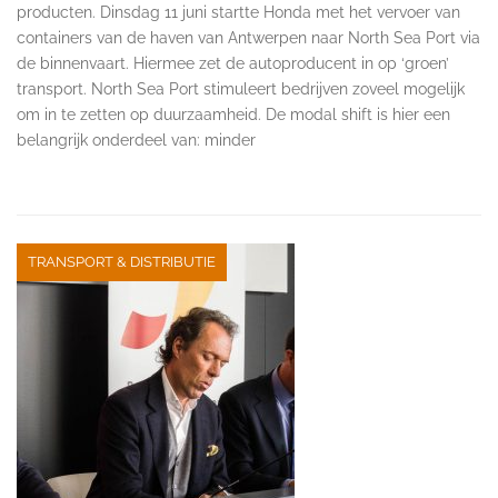
producten. Dinsdag 11 juni startte Honda met het vervoer van
containers van de haven van Antwerpen naar North Sea Port via
de binnenvaart. Hiermee zet de autoproducent in op ‘groen’
transport. North Sea Port stimuleert bedrijven zoveel mogelijk
om in te zetten op duurzaamheid. De modal shift is hier een
belangrijk onderdeel van: minder
TRANSPORT & DISTRIBUTIE