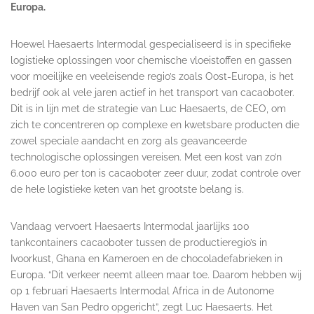
Europa.
Hoewel Haesaerts Intermodal gespecialiseerd is in specifieke
logistieke oplossingen voor chemische vloeistoffen en gassen
voor moeilijke en veeleisende regio’s zoals Oost-Europa, is het
bedrijf ook al vele jaren actief in het transport van cacaoboter.
Dit is in lijn met de strategie van Luc Haesaerts, de CEO, om
zich te concentreren op complexe en kwetsbare producten die
zowel speciale aandacht en zorg als geavanceerde
technologische oplossingen vereisen. Met een kost van zo’n
6.000 euro per ton is cacaoboter zeer duur, zodat controle over
de hele logistieke keten van het grootste belang is.
Vandaag vervoert Haesaerts Intermodal jaarlijks 100
tankcontainers cacaoboter tussen de productieregio’s in
Ivoorkust, Ghana en Kameroen en de chocoladefabrieken in
Europa. “Dit verkeer neemt alleen maar toe. Daarom hebben wij
op 1 februari Haesaerts Intermodal Africa in de Autonome
Haven van San Pedro opgericht”, zegt Luc Haesaerts. Het