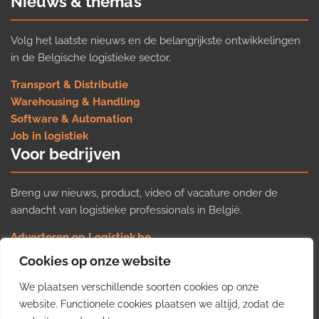
Nieuws & thema’s
Volg het laatste nieuws en de belangrijkste ontwikkelingen
in de Belgische logistieke sector.
Transport & Distributie
Warehousing & Handling
Software & Automation
Job in logistiek
Voor bedrijven
Breng uw nieuws, product, video of vacature onder de
aandacht van logistieke professionals in België.
Adverteren op Logistiek.be
Nieuws insturen
Cookies op onze website
Uw video op Logistiek.TV
We plaatsen verschillende soorten cookies op onze
Job plaatsen
Gratis wekelijkse update
website. Functionele cookies plaatsen we altijd, zodat de